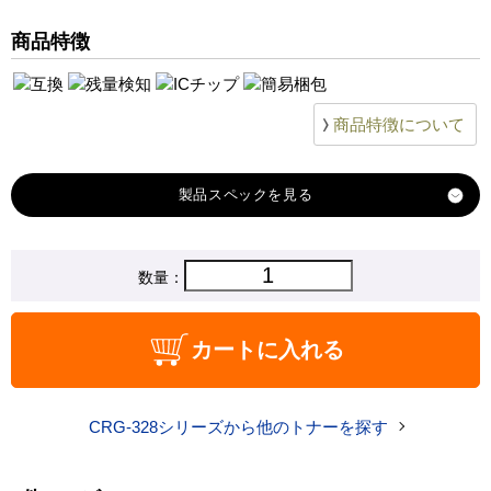
Satera-MF4830d
商品特徴
Satera-MF4870dn
Satera-MF4890dw
商品特徴について
製品スペック
対応
数量：
キヤノン
メーカー
対応
CRG-328
カートに入れる
純正型番
商品コード
CRG-328_B
CRG-328シリーズから他のトナーを探す
税込価格
4,620 円
純正参考価格
9,810 円