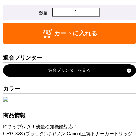
数量：
カートに入れる
適合プリンター
Satera-MF4410
Satera-MF4420n
Satera-MF4430
カラー
Satera-MF4450
Satera-MF4550d
Satera-MF4570dn
商品情報
Satera-MF4580dn
ICチップ付き！残量検知機能対応！
Satera-MF4750
CRG-328 (ブラック) キヤノン[Canon]互換トナーカートリッジ
Satera-MF4820d