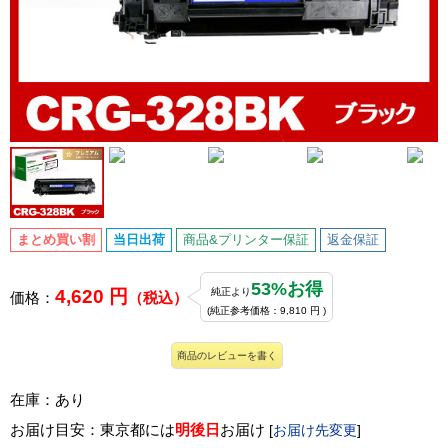
まとめ買い割
当日出荷
商品&プリンター保証
返金保証
53%お得
4,620 円
純正より
価格：
（税込）
(純正参考価格：9,810 円 )
商品のレビューを書く
在庫：あり
お届け目安：東京都には
明後日
お届け
[
お届け先変更
]