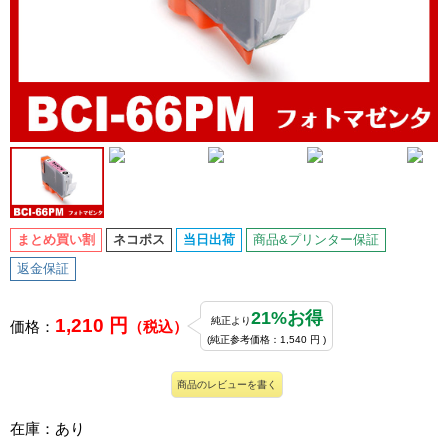
まとめ買い割
ネコポス
当日出荷
商品&プリンター保証
返金保証
21%お得
1,210 円
純正より
価格：
（税込）
(純正参考価格：1,540 円 )
商品のレビューを書く
在庫：あり