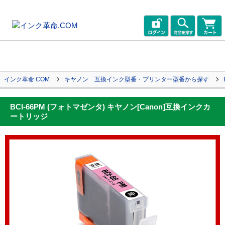
インク革命.COM
キヤノン 互換インク型番・プリンター型番から探す
BCI-66PM (フォトマゼンタ) キヤノン[Canon]互換インクカ
ートリッジ