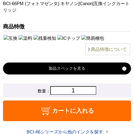
BCI-66PM (フォトマゼンタ) キヤノン[Canon]互換インクカート
リッジ
商品特徴
商品特徴について
製品スペック
対応
数量：
キヤノン
メーカー
対応
BCI-66PM
カートに入れる
純正型番
商品コード
BCI-66PM
BCI-66シリーズから他のインクを探す