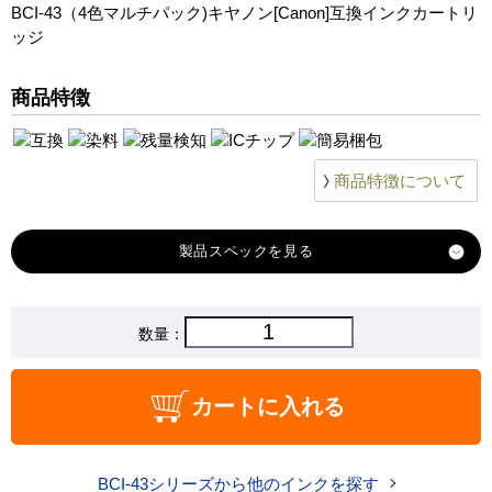
BCI-43（4色マルチパック)キヤノン[Canon]互換インクカートリ
ッジ
商品特徴
商品特徴について
製品スペック
対応
数量：
キヤノン
メーカー
対応
BCI-43BK
カートに入れる
BCI-43C
BCI-43M
BCI-43Y
純正型番
商品コード
BCI-43-4mp
BCI-43シリーズから他のインクを探す