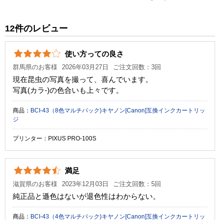
税込価格
2,970 円
純正参考価格
5,210 円
12件のレビュー
カラー
ブラック
シアン
マゼンタ
イエロー
使い方っての良さ
顔料・染料
染料
群馬県のお客様
2026年03月27日
ご注文回数：3回
ICチップ
あり
現在昆虫の写真を撮って、喜んでいます。
写真(カラ-)の色合いも上々です。
製品タイプ
互換インク
商品：
BCI-43（8色マルチパック)キヤノン[Canon]互換インクカートリッ
ジ
プリンター：PIXUS PRO-100S
満足
滋賀県のお客様
2023年12月03日
ご注文回数：5回
純正品と遜色はないが退色性はわからない。
商品：
BCI-43（4色マルチパック)キヤノン[Canon]互換インクカートリッ