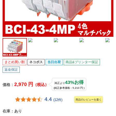
まとめ買い割
ネコポス
当日出荷
商品&プリンター保証
返金保証
43%お得
2,970 円
純正より
価格：
（税込）
(純正参考価格：5,210 円 )
4.4
(12件)
商品のレビューを書く
在庫：あり