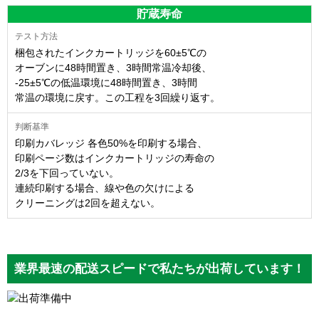
貯蔵寿命
梱包されたインクカートリッジを60±5℃の
オーブンに48時間置き、3時間常温冷却後、
-25±5℃の低温環境に48時間置き、3時間
常温の環境に戻す。この工程を3回繰り返す。
印刷カバレッジ 各色50%を印刷する場合、
印刷ページ数はインクカートリッジの寿命の
2/3を下回っていない。
連続印刷する場合、線や色の欠けによる
クリーニングは2回を超えない。
業界最速の配送スピードで私たちが出荷しています！