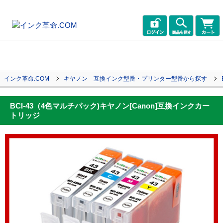
インク革命.COM
キヤノン 互換インク型番・プリンター型番から探す
BCI-43（4色マルチパック)キヤノン[Canon]互換インクカー
トリッジ