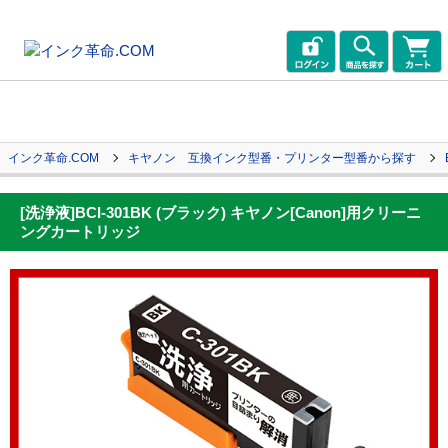
インク革命.COM
キヤノン 互換インク型番・プリンター型番から探す
[洗浄液]BCI-301BK (ブラック) キヤノン[Canon]用クリーニ
ングカートリッジ