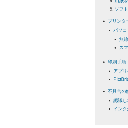
用紙
ソフ
プリンタ
パソコ
無線
ス
印刷手順
アプリケ
Pict
不具合の
認識し
インク