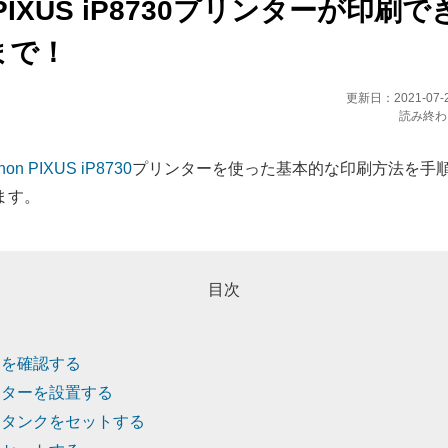
 PIXUS iP8730プリンターが印刷
まで！
更新日：
2021-07-
読み終わ
non PIXUS iP8730
プリンターを使った基本的な印刷方法を手
ます。
目次
品を確認する
ンターを設置する
クタンクをセットする