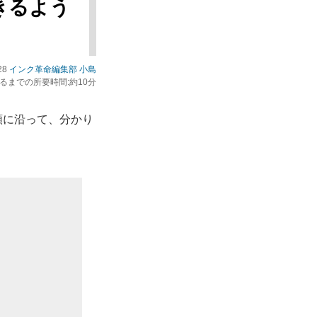
できるよう
28
インク革命編集部 小島
るまでの所要時間:約10分
順に沿って、分かり