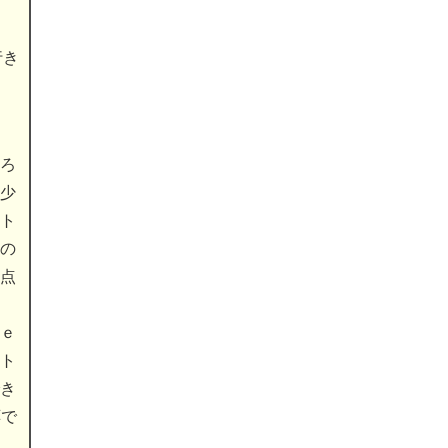
行き
ろ
少
ト
の
点
ｅ
ト
き
応で