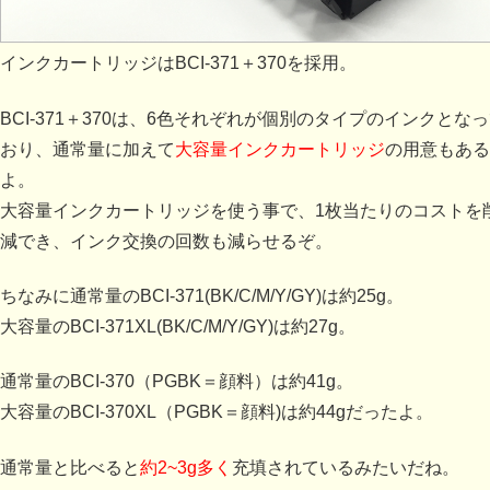
インクカートリッジはBCI-371＋370を採用。
BCI-371＋370は、6色それぞれが個別のタイプのインクとな
おり、通常量に加えて
大容量インクカートリッジ
の用意もある
よ。
大容量インクカートリッジを使う事で、1枚当たりのコストを
減でき、インク交換の回数も減らせるぞ。
ちなみに通常量のBCI-371(BK/C/M/Y/GY)は約25g。
大容量のBCI-371XL(BK/C/M/Y/GY)は約27g。
通常量のBCI-370（PGBK＝顔料）は約41g。
大容量のBCI-370XL（PGBK＝顔料)は約44gだったよ。
通常量と比べると
約2~3g多く
充填されているみたいだね。