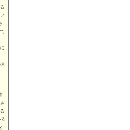
る
ャノ
み
て
に
ッ
採
前
さ
る
いる
お