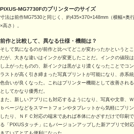
PIXUS-MG7730Fのプリンターのサイズ
寸法は前作MG7530と同じく、約435×370×148mm（横幅×奥
×高さ）。
前作と比較して、異なる仕様・機能は？
そして気になるのが前作と比べてどこが変わったかというとこ
だが、大きな違いはインクが変更したことだ。インクの値段は
し上がったものの、新インクは黒がより濃くなったことでコン
ラストが高く引き締まった写真プリントが可能になり、赤系統
色合いが良くなった。これはプリンター機能として改善される
としてかなり優秀だ。
また、新しいアプリにも対応するようになり、写真や文章、Ｗ
ｂページなどをスマートフォンやタブレットから気軽にプリン
したり、ＮＦＣ対応の端末であれば本体にかざすだけで印刷で
る「PIXUSタッチ」にもバージョンアップした新アプリで対
きていてとても便利になった。