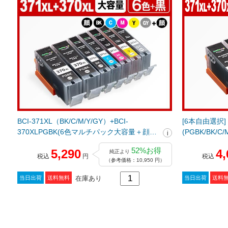
BCI-371XL（BK/C/M/Y/GY）+BCI-
[6本自由選択] B
370XLPGBK(6色マルチパック大容量＋顔料
(PGBK/BK/C
ブラック1個) キヤノン[Canon]互換インクカ
インクカート
52%お得
5,290
4,
純正より
ートリッジ
税込
円
税込
（参考価格：10,950 円）
在庫あり
当日出荷
送料無料
当日出荷
送料