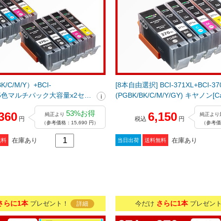
K/C/M/Y）+BCI-
[8本自由選択] BCI-371XL+BCI-3
K(5色マルチパック大容量x2セッ
(PGBK/BK/C/M/Y/GY) キヤノン[
Canon]互換インクカートリッ
インクカートリッジ
53%お得
360
6,150
純正より
純正より
円
税込
円
（参考価格：15,690 円）
（参考価格
在庫あり
在庫あり
無料
当日出荷
送料無料
さらに1本
さらに1本
プレゼント！
今だけ
プレゼン
詳細