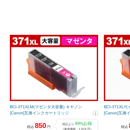
BCI-371XLM(マゼンタ大容量) キヤノン
BCI-371X
[Canon]互換インクカートリッジ
[Canon]
49%お得
850
純正より
税込
円
税込
（参考価格：1,670 円）