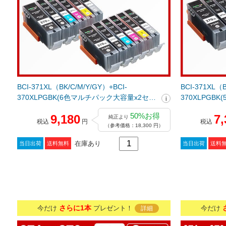
BCI-371XL（BK/C/M/Y/GY）+BCI-
BCI-371XL（B
370XLPGBK(6色マルチパック大容量x2セッ
370XLPGB
ト) キヤノン[Canon]互換インクカートリッ
ト) キヤノン[
50%お得
9,180
7,
純正より
ジ
ジ
税込
円
税込
（参考価格：18,300 円）
在庫あり
当日出荷
送料無料
当日出荷
送料
さらに1本
今だけ
プレゼント！
今だけ
詳細