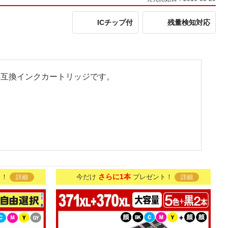
ICチップ付
残量検知対応
命製」の互換インクカートリッジです。
さらに1本
ト！
今だけ
プレゼント！
詳細
詳細