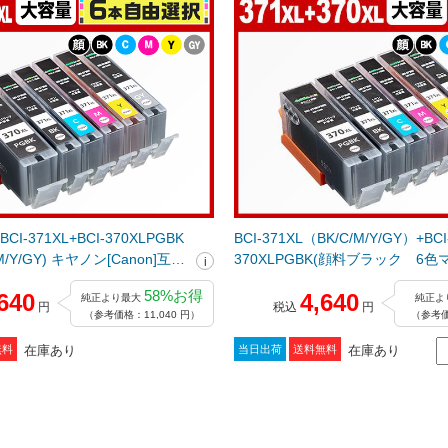
CI-371XL+BCI-370XLPGBK
BCI-371XL（BK/C/M/Y/GY）+BCI
/M/Y/GY) キヤノン[Canon]互換
370XLPGBK(顔料ブラック 6
リッジ
ク大容量) キヤノン[Canon]互換
58%お得
640
4,640
純正より最大
純正よ
トリッジ
円
税込
円
（参考価格：11,040 円）
（参考価
在庫あり
在庫あり
無料
当日出荷
送料無料