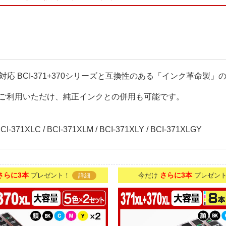
リンター対応 BCI-371+370シリーズと互換性のある「インク革
ご利用いただけ、純正インクとの併用も可能です。
I-371XLC / BCI-371XLM / BCI-371XLY / BCI-371XLGY
さらに3本
さらに3本
プレゼント！
今だけ
プレゼン
詳細