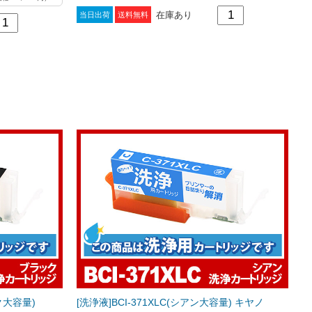
在庫あり
当日出荷
送料無料
ク大容量)
[洗浄液]BCI-371XLC(シアン大容量) キヤノ