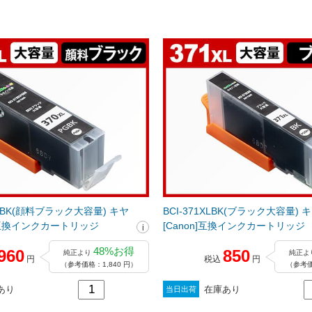
LPGBK(顔料ブラック大容量) キヤ
BCI-371XLBK(ブラック大容量)
n]互換インクカートリッジ
[Canon]互換インクカートリッジ
48%お得
960
850
純正より
純正よ
円
税込
円
（参考価格：1,840 円）
（参考価
あり
在庫あり
当日出荷