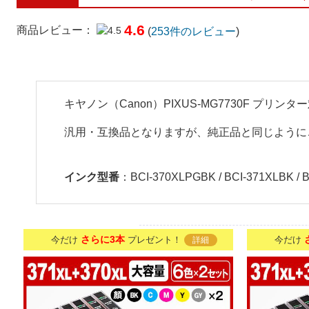
4.6
商品レビュー：
(
253
件のレビュー
)
キヤノン（Canon）PIXUS-MG7730F プ
汎用・互換品となりますが、純正品と同じように
インク型番
：BCI-370XLPGBK / BCI-371XLBK / BC
さらに3本
今だけ
プレゼント！
今だけ
詳細