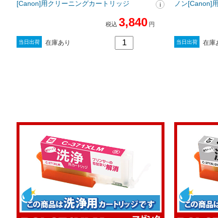
[Canon]用クリーニングカートリッジ
ノン[Cano
3,840
税込
円
在庫あり
在庫
当日出荷
当日出荷