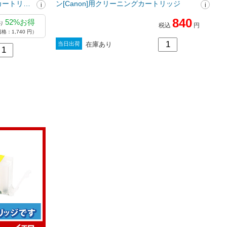
グカートリッ
ン[Canon]用クリーニングカートリッジ
840
52%お得
り
税込
円
格：1,740 円）
在庫あり
当日出荷