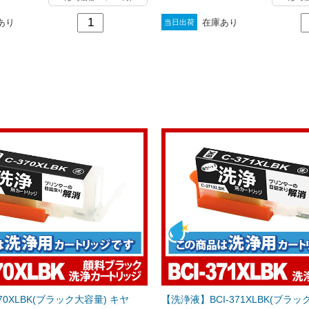
あり
在庫あり
当日出荷
370XLBK(ブラック大容量) キヤ
【洗浄液】BCI-371XLBK(ブラッ