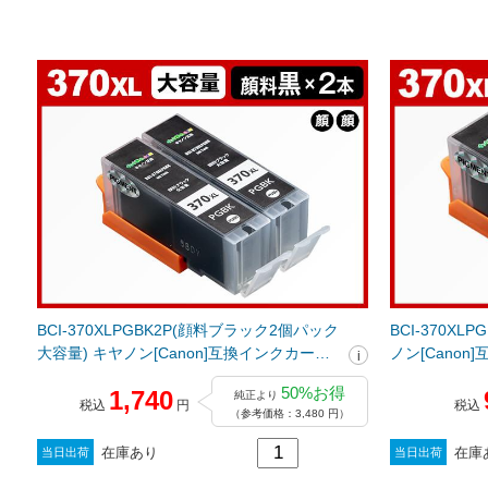
BCI-370XLPGBK2P(顔料ブラック2個パック
BCI-370X
大容量) キヤノン[Canon]互換インクカート
ノン[Cano
リッジ
50%お得
1,740
純正より
税込
円
税込
（参考価格：3,480 円）
在庫あり
在庫
当日出荷
当日出荷