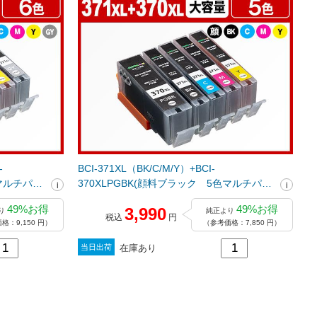
-
BCI-371XL（BK/C/M/Y）+BCI-
色マルチパッ
370XLPGBK(顔料ブラック 5色マルチパッ
インクカー
ク大容量) キヤノン[Canon]互換インクカー
49%お得
49%お得
3,990
り
純正より
トリッジ
税込
円
格：9,150 円）
（参考価格：7,850 円）
在庫あり
当日出荷