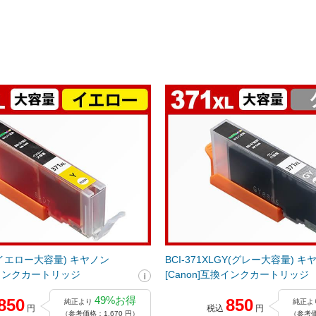
LY(イエロー大容量) キヤノン
BCI-371XLGY(グレー大容量) キ
互換インクカートリッジ
[Canon]互換インクカートリッジ
49%お得
850
850
純正より
純正よ
円
税込
円
（参考価格：1,670 円）
（参考価