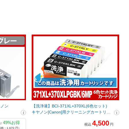
ヤノン
【洗浄液】BCI-371XL+370XL(6色セット)
キヤノン[Canon]用クリーニングカートリッ
ジ
4,500
49%お得
り
税込
円
格：1,670 円）