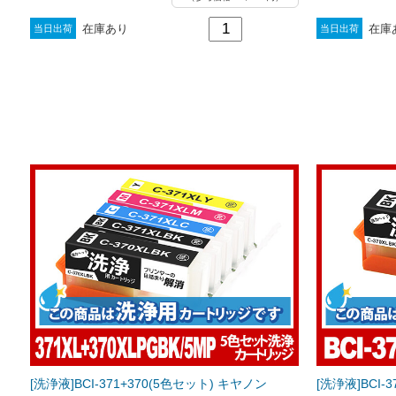
在庫あり
在庫
当日出荷
当日出荷
[洗浄液]BCI-371+370(5色セット) キヤノン
[洗浄液]BCI-