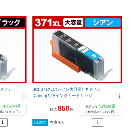
 キヤノン
BCI-371XLC(シアン大容量) キヤノン
[Canon]互換インクカートリッジ
49%お得
49%お得
850
り
純正より
税込
円
格：1,670 円）
（参考価格：1,670 円）
在庫あり
当日出荷