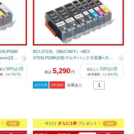
70XLPGBK
BCI-371XL（BK/C/M/Y）+BCI-
Canon]互換
370XLPGBK(5色マルチパック大容量+大容
量顔料ブラック2個) キヤノン[Canon]互換イ
58%お得
53%お得
5,290
最大
純正より
ンクカートリッジ
税込
円
：14,720 円）
（参考価格：11,320 円）
在庫あり
当日出荷
送料無料
さらに1本
ト！
今だけ
プレゼント！
詳細
詳細