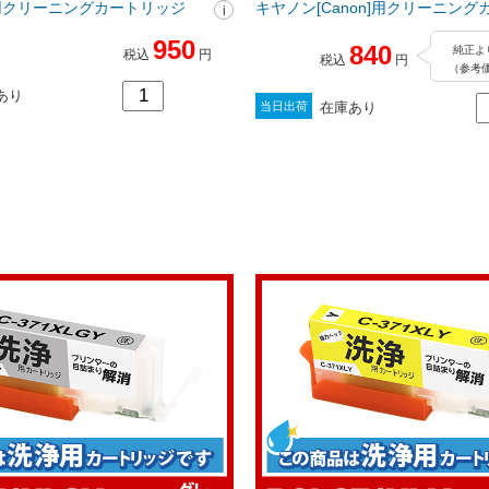
n]用クリーニングカートリッジ
キヤノン[Canon]用クリーニン
ジ
950
840
純正よ
税込
円
税込
円
（参考価
あり
在庫あり
当日出荷