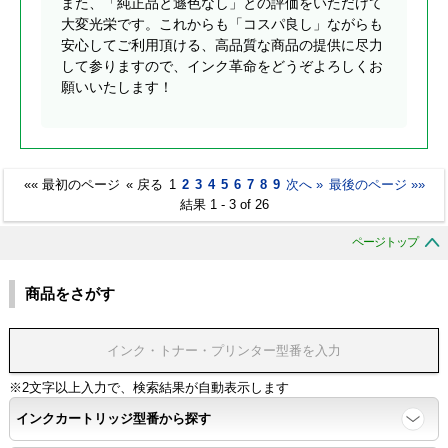
また、「純正品と遜色なし」との評価をいただけて
大変光栄です。これからも「コスパ良し」ながらも
安心してご利用頂ける、高品質な商品の提供に尽力
して参りますので、インク革命をどうぞよろしくお
願いいたします！
«« 最初のページ
« 戻る
1
2
3
4
5
6
7
8
9
次へ »
最後のページ »»
結果 1 - 3 of 26
ページトップ
商品をさがす
※2文字以上入力で、検索結果が自動表示します
インクカートリッジ型番から探す