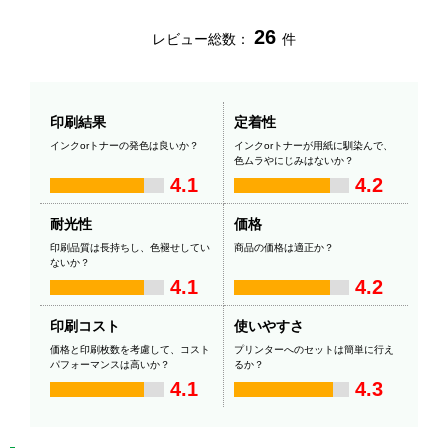
26
レビュー総数：
件
印刷結果
定着性
インクorトナーの発色は良いか？
インクorトナーが用紙に馴染んで、
色ムラやにじみはないか？
4.1
4.2
耐光性
価格
印刷品質は長持ちし、色褪せしてい
商品の価格は適正か？
ないか？
4.1
4.2
印刷コスト
使いやすさ
価格と印刷枚数を考慮して、コスト
プリンターへのセットは簡単に行え
パフォーマンスは高いか？
るか？
4.1
4.3