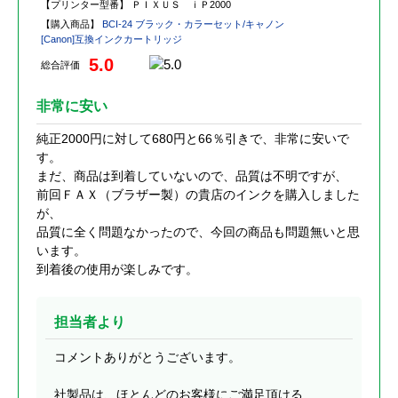
【プリンター型番】
ＰＩＸＵＳ ｉＰ2000
【購入商品】
BCI-24 ブラック・カラーセット/キャノン
[Canon]互換インクカートリッジ
5.0
総合評価
非常に安い
純正2000円に対して680円と66％引きで、非常に安いで
す。
まだ、商品は到着していないので、品質は不明ですが、
前回ＦＡＸ（ブラザー製）の貴店のインクを購入しました
が、
品質に全く問題なかったので、今回の商品も問題無いと思
います。
到着後の使用が楽しみです。
担当者より
コメントありがとうございます。
社製品は、ほとんどのお客様にご満足頂ける