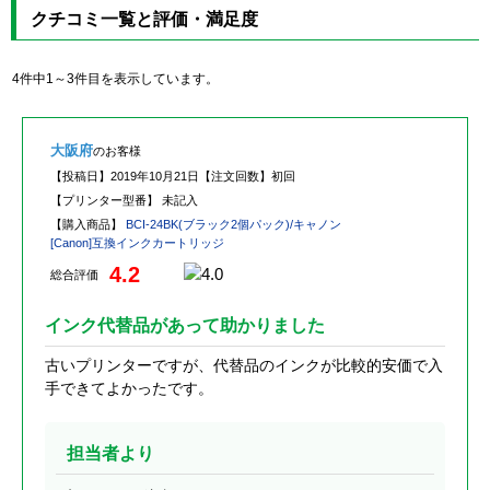
クチコミ一覧と評価・満足度
4件中1～3件目を表示しています。
大阪府
のお客様
【投稿日】
2019年10月21日
【注文回数】
初回
【プリンター型番】
未記入
【購入商品】
BCI-24BK(ブラック2個パック)/キャノン
[Canon]互換インクカートリッジ
4.2
総合評価
インク代替品があって助かりました
古いプリンターですが、代替品のインクが比較的安価で入
手できてよかったです。
担当者より