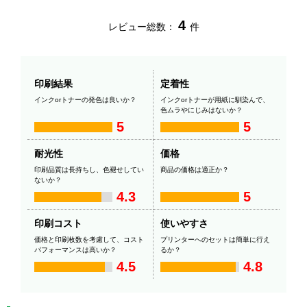
4
レビュー総数：
件
印刷結果
定着性
インクorトナーの発色は良いか？
インクorトナーが用紙に馴染んで、
色ムラやにじみはないか？
5
5
耐光性
価格
印刷品質は長持ちし、色褪せしてい
商品の価格は適正か？
ないか？
4.3
5
印刷コスト
使いやすさ
価格と印刷枚数を考慮して、コスト
プリンターへのセットは簡単に行え
パフォーマンスは高いか？
るか？
4.5
4.8