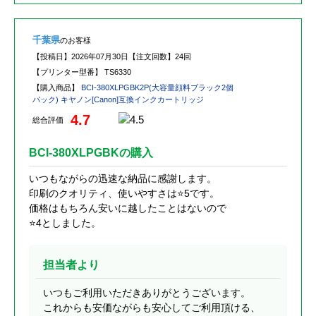
千葉県
のお客様
【投稿日】
2026年07月30日
【注文回数】
24回
【プリンター型番】
TS6330
【購入商品】
BCI-380XLPGBK2P(大容量顔料ブラック2個
パック) キヤノン[Canon]互換インクカートリッジ
4.7
総合評価
BCI-380XLPGBKの購入
いつもながらの迅速な納品に感謝します。
印刷のクオリティ、使いやすさは⭐️5です。
価格はもちろん安いに越したことはないので
⭐️4としました。
担当者より
いつもご利用いただきありがとうございます。
これからも安価ながらも安心してご利用頂ける、