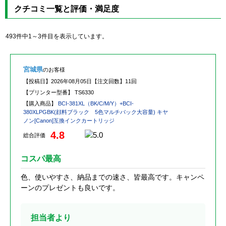
クチコミ一覧と評価・満足度
493件中1～3件目を表示しています。
宮城県
のお客様
【投稿日】
2026年08月05日
【注文回数】
11回
【プリンター型番】
TS6330
【購入商品】
BCI-381XL（BK/C/M/Y）+BCI-
380XLPGBK(顔料ブラック 5色マルチパック大容量) キヤ
ノン[Canon]互換インクカートリッジ
4.8
総合評価
コスパ最高
色、使いやすさ、納品までの速さ、皆最高です。キャンペ
ーンのプレゼントも良いです。
担当者より