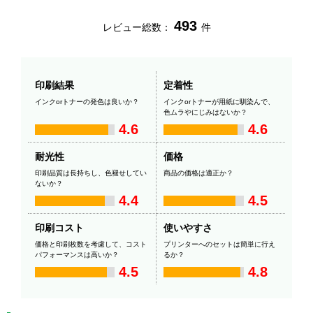
493
レビュー総数：
件
印刷結果
定着性
インクorトナーの発色は良いか？
インクorトナーが用紙に馴染んで、
色ムラやにじみはないか？
4.6
4.6
耐光性
価格
印刷品質は長持ちし、色褪せしてい
商品の価格は適正か？
ないか？
4.4
4.5
印刷コスト
使いやすさ
価格と印刷枚数を考慮して、コスト
プリンターへのセットは簡単に行え
パフォーマンスは高いか？
るか？
4.5
4.8