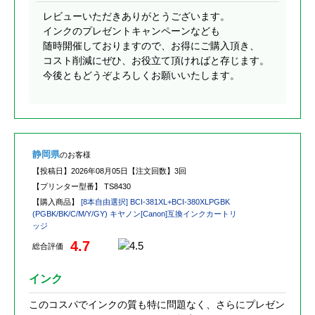
レビューいただきありがとうございます。
インクのプレゼントキャンペーンなども
随時開催しておりますので、お得にご購入頂き、
コスト削減にぜひ、お役立て頂ければと存じます。
今後ともどうぞよろしくお願いいたします。
静岡県
のお客様
【投稿日】
2026年08月05日
【注文回数】
3回
【プリンター型番】
TS8430
【購入商品】
[8本自由選択] BCI-381XL+BCI-380XLPGBK
(PGBK/BK/C/M/Y/GY) キヤノン[Canon]互換インクカートリ
ッジ
4.7
総合評価
インク
このコスパでインクの質も特に問題なく、さらにプレゼン