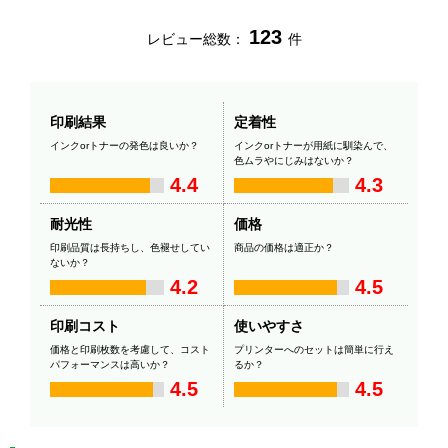
123
レビュー総数：
件
印刷結果
定着性
インクorトナーの発色は良いか？
インクorトナーが用紙に馴染んで、
色ムラやにじみはないか？
4.4
4.3
耐光性
価格
印刷品質は長持ちし、色褪せしてい
商品の価格は適正か？
ないか？
4.2
4.5
印刷コスト
使いやすさ
価格と印刷枚数を考慮して、コスト
プリンターへのセットは簡単に行え
パフォーマンスは高いか？
るか？
4.5
4.5