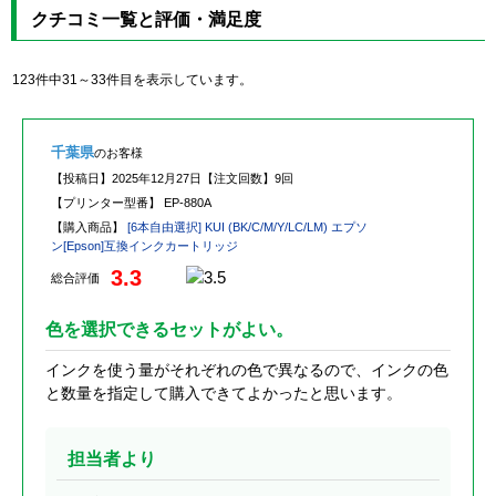
クチコミ一覧と評価・満足度
123件中31～33件目を表示しています。
千葉県
のお客様
【投稿日】
2025年12月27日
【注文回数】
9回
【プリンター型番】
EP-880A
【購入商品】
[6本自由選択] KUI (BK/C/M/Y/LC/LM) エプソ
ン[Epson]互換インクカートリッジ
3.3
総合評価
色を選択できるセットがよい。
インクを使う量がそれぞれの色で異なるので、インクの色
と数量を指定して購入できてよかったと思います。
担当者より