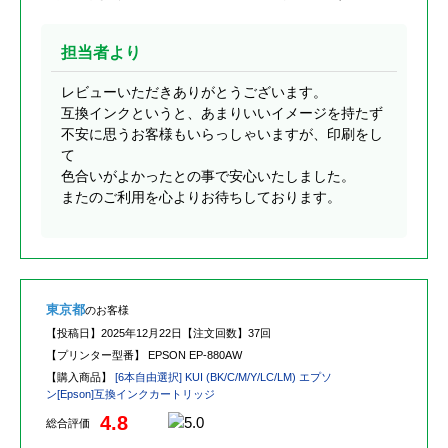
担当者より
レビューいただきありがとうございます。
互換インクというと、あまりいいイメージを持たず
不安に思うお客様もいらっしゃいますが、印刷をし
て
色合いがよかったとの事で安心いたしました。
またのご利用を心よりお待ちしております。
東京都
のお客様
【投稿日】
2025年12月22日
【注文回数】
37回
【プリンター型番】
EPSON EP-880AW
【購入商品】
[6本自由選択] KUI (BK/C/M/Y/LC/LM) エプソ
ン[Epson]互換インクカートリッジ
4.8
総合評価