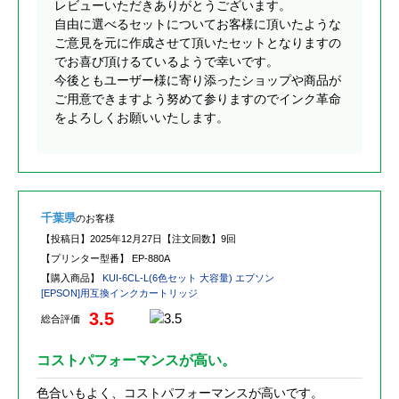
レビューいただきありがとうございます。
自由に選べるセットについてお客様に頂いたような
ご意見を元に作成させて頂いたセットとなりますの
でお喜び頂けるているようで幸いです。
今後ともユーザー様に寄り添ったショップや商品が
ご用意できますよう努めて参りますのでインク革命
をよろしくお願いいたします。
千葉県
のお客様
【投稿日】
2025年12月27日
【注文回数】
9回
【プリンター型番】
EP-880A
【購入商品】
KUI-6CL-L(6色セット 大容量) エプソン
[EPSON]用互換インクカートリッジ
3.5
総合評価
コストパフォーマンスが高い。
色合いもよく、コストパフォーマンスが高いです。