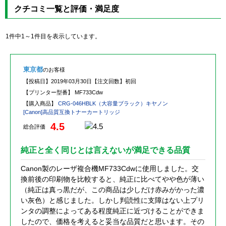
クチコミ一覧と評価・満足度
1件中1～1件目を表示しています。
東京都
のお客様
【投稿日】
2019年03月30日
【注文回数】
初回
【プリンター型番】
MF733Cdw
【購入商品】
CRG-046HBLK（大容量ブラック）キヤノン
[Canon]高品質互換トナーカートリッジ
4.5
総合評価
純正と全く同じとは言えないが満足できる品質
Canon製のレーザ複合機MF733Cdwに使用しました。交
換前後の印刷物を比較すると、純正に比べてやや色が薄い
（純正は真っ黒だが、この商品は少しだけ赤みがかった濃
い灰色）と感じました。しかし判読性に支障はない上プリ
ンタの調整によってある程度純正に近づけることができま
したので、価格を考えると妥当な品質だと思います。その