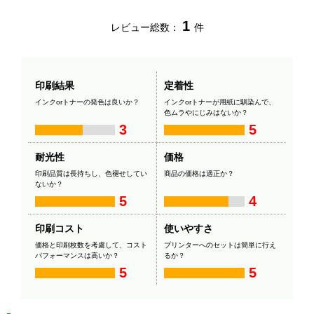
1
レビュー総数：
件
印刷結果
定着性
インクorトナーの発色は良いか？
インクorトナーが用紙に馴染んで、
色ムラやにじみはないか？
3
5
耐光性
価格
印刷品質は長持ちし、色褪せしてい
商品の価格は適正か？
ないか？
5
4
印刷コスト
使いやすさ
価格と印刷枚数を考慮して、コスト
プリンターへのセットは簡単に行え
パフォーマンスは高いか？
るか？
5
5