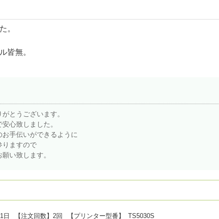
た。
ル皆無。
りがとうございます。
で安心致しました。
のお手伝いができるように
参りますので
お願い致します。
21日
【注文回数】
2回
【プリンター型番】
TS5030S