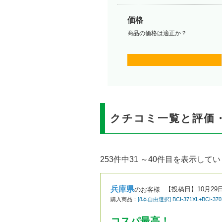
価格
商品の価格は適正か？
クチコミ一覧と評価
253件中31 ～40件目を表示して
兵庫県
【投稿日】
10月29
のお客様
購入商品：
[8本自由選択] BCI-371XL+BCI-
コスパ最高！