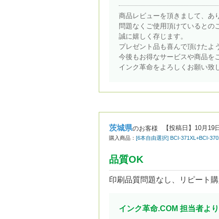
商品レビューを頂きまして、あ
問題なくご使用頂けているとの
誠に嬉しく存じます。
プレゼント品も喜んで頂けたよ
今後もお得なサービスや商品を
インク革命をよろしくお願い致
茨城県
【投稿日】
10月19
のお客様
購入商品：
[6本自由選択] BCI-371XL+BCI-
品質OK
印刷品質問題なし、リピート購
インク革命.COM 担当者より