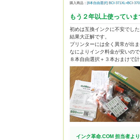
購入商品：
[8本自由選択] BCI-371XL+BCI-
もう２年以上使っていま
初めは互換インクに不安でした
結果大正解です。
プリンターには全く異常が出ま
なによりインク料金が安いので
８本自由選択＋３本おまけで計
インク革命.COM 担当者より