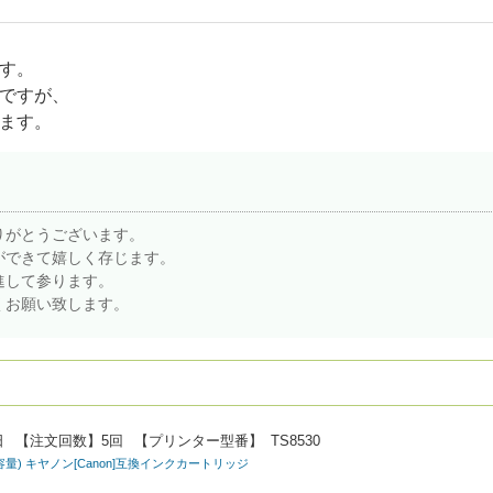
す。
ですが、
ます。
りがとうございます。
ができて嬉しく存じます。
進して参ります。
くお願い致します。
日
【注文回数】
5回
【プリンター型番】
TS8530
大容量) キヤノン[Canon]互換インクカートリッジ