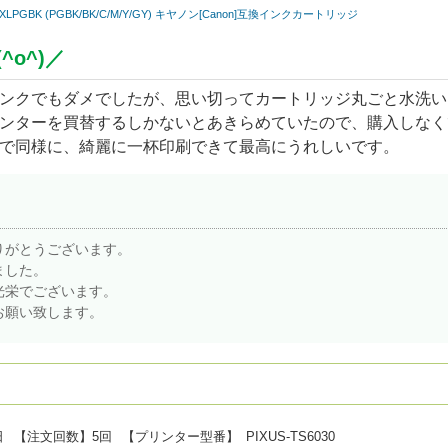
370XLPGBK (PGBK/BK/C/M/Y/GY) キヤノン[Canon]互換インクカートリッジ
o^)／
ンクでもダメでしたが、思い切ってカートリッジ丸ごと水洗い
ンターを買替するしかないとあきらめていたので、購入しなく
で同様に、綺麗に一杯印刷できて最高にうれしいです。
りがとうございます。
ました。
光栄でございます。
お願い致します。
日
【注文回数】
5回
【プリンター型番】
PIXUS-TS6030