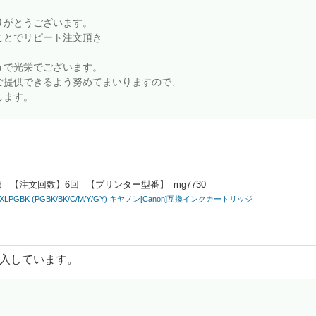
りがとうございます。
ことでリピート注文頂き
うで光栄でございます。
ご提供できるよう努めてまいりますので、
します。
日
【注文回数】
6回
【プリンター型番】
mg7730
370XLPGBK (PGBK/BK/C/M/Y/GY) キヤノン[Canon]互換インクカートリッジ
入しています。