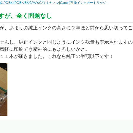
370XLPGBK (PGBK/BK/C/M/Y/GY) キヤノン[Canon]互換インクカートリッジ
すが、全く問題なし
が、あまりの純正インクの高さに２年ほど前から思い切ってこ
せんし、純正インクと同じようにインク残量も表示されますの
気軽に印刷でき精神的にもよろしいかと。
１１本が届きました。これなら純正の半額以下です！