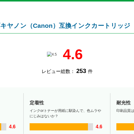
0F対応キヤノン（Canon）互換インクカートリッジ
4.6
253
レビュー総数：
件
定着性
耐光性
インクorトナーが用紙に馴染んで、色ムラや
印刷品質
にじみはないか？
4.6
4.6