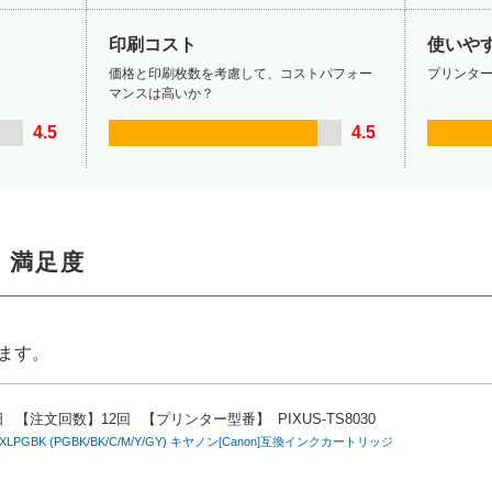
印刷コスト
使いや
価格と印刷枚数を考慮して、コストパフォー
プリンタ
マンスは高いか？
4.5
4.5
・満足度
います。
日
【注文回数】
12回
【プリンター型番】
PIXUS-TS8030
370XLPGBK (PGBK/BK/C/M/Y/GY) キヤノン[Canon]互換インクカートリッジ