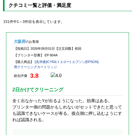
クチコミ一覧と評価・満足度
151件中1～3件目を表示しています。
大阪府
のお客様
【投稿日】
2026年08月01日
【注文回数】
初回
【プリンター型番】
EP-804A
【購入商品】
[洗浄液]ICY50(イエロー) エプソン[EPSON]
用クリーニングカートリッジ
3.8
総合評価
2日かけてクリーニング
全く出なかったYが出るようになった。効果はある。
プリンター側の問題かもしれないがセットできたと思って
も認識できないケースが有る。接点側に押し込むようにす
れば認識される。