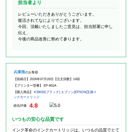
担当者より
レビューいただきありがとうございます。
復活されてなによりでございます。
今回、頂戴いたしましたご意見は、担当部署に申し
伝え、
今後の商品改善に努めて参ります。
兵庫県
のお客様
【投稿日】
2026年07月20日
【注文回数】
14回
【プリンター型番】
EP-802A
【購入商品】
ICBK50(ブラック) エプソン[EPSON]互換イ
ンクカートリッジ
4.8
総合評価
いつもの安心な品質です
インク革命のインクカートリッジは、いつもの品質でとて