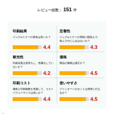
151
レビュー総数：
件
印刷結果
定着性
インクorトナーの発色は良いか？
インクorトナーが用紙に馴染んで、
色ムラやにじみはないか？
4.4
4.3
耐光性
価格
印刷品質は長持ちし、色褪せしてい
商品の価格は適正か？
ないか？
4.2
4.5
印刷コスト
使いやすさ
価格と印刷枚数を考慮して、コスト
プリンターへのセットは簡単に行え
パフォーマンスは高いか？
るか？
4.4
4.5