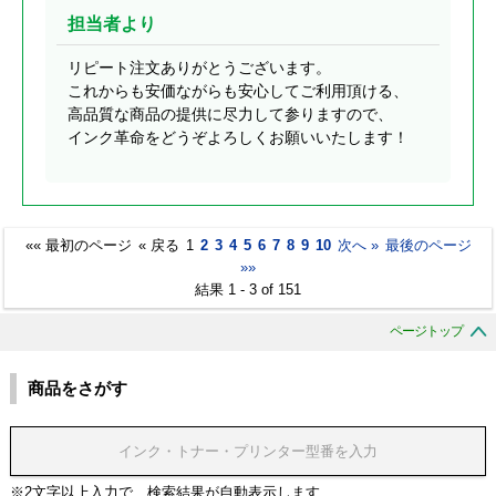
担当者より
リピート注文ありがとうございます。
これからも安価ながらも安心してご利用頂ける、
高品質な商品の提供に尽力して参りますので、
インク革命をどうぞよろしくお願いいたします！
«« 最初のページ
« 戻る
1
2
3
4
5
6
7
8
9
10
次へ »
最後のページ
»»
結果 1 - 3 of 151
ページトップ
商品をさがす
※2文字以上入力で、検索結果が自動表示します