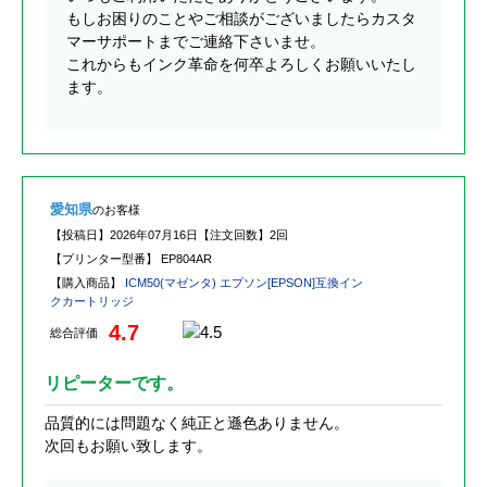
もしお困りのことやご相談がございましたらカスタ
マーサポートまでご連絡下さいませ。
これからもインク革命を何卒よろしくお願いいたし
ます。
愛知県
のお客様
【投稿日】
2026年07月16日
【注文回数】
2回
【プリンター型番】
EP804AR
【購入商品】
ICM50(マゼンタ) エプソン[EPSON]互換イン
クカートリッジ
4.7
総合評価
リピーターです。
品質的には問題なく純正と遜色ありません。
次回もお願い致します。