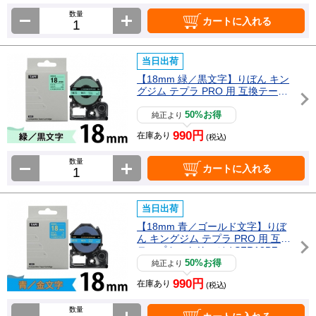
数量
カートに入れる
当日出荷
【18mm 緑／黒文字】りぼん キン
グジム テプラ PRO 用 互換テープ
カートリッジ / SFR18GK
50%お得
純正より
990円
在庫あり
(税込)
数量
カートに入れる
当日出荷
【18mm 青／ゴールド文字】りぼ
ん キングジム テプラ PRO 用 互換
テープカートリッジ / SFR18BZ
50%お得
純正より
990円
在庫あり
(税込)
数量