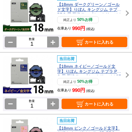
【18mm ダークグリーン／ゴール
ド文字】りぼん キングジム テプラ
PRO 用 互換テープカートリッジ /
SFR18DZ
50%お得
純正より
990円
在庫あり
(税込)
数量
カートに入れる
当日出荷
【18mm ネイビー／ゴールド文
字】りぼん キングジム テプラ PR
O 用 互換テープカートリッジ / SF
R18NZ
50%お得
純正より
990円
在庫あり
(税込)
数量
カートに入れる
当日出荷
【18mm ピンク／ゴールド文字】