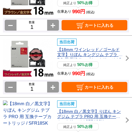
R18AZ
50%お得
純正より
990円
在庫あり
(税込)
数量
カートに入れる
当日出荷
【18mm ワインレッド／ゴールド
文字】りぼん キングジム テプラ P
RO 用 互換テープカートリッジ / S
FR18RZ
50%お得
純正より
990円
在庫あり
(税込)
数量
カートに入れる
当日出荷
【18mm 白／黒文字】りぼん キン
グジム テプラ PRO 用 互換テープ
カートリッジ / SFR18SK
50%お得
純正より