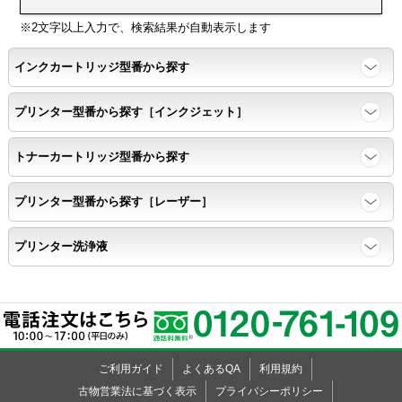
SR210
応
R
R
R
R
R
R
R
R
R
R
R
R
R
R
SR220
※2文字以上入力で、検索結果が自動表示します
純
1
1
1
1
1
1
1
1
1
1
1
1
1
1
正
SR230C
8
8
8
8
8
8
8
8
8
8
8
8
8
8
インクカートリッジ型番から探す
型
SR230CH
Z
D
N
P
P
A
R
S
S
G
G
B
B
K
番
K
Z
Z
Z
K
Z
Z
K
Z
Z
K
Z
K
Z
SR232
プリンター型番から探す［インクジェット］
SR250
ブ
ブ
ブ
ブ
ブ
カ
SR300
ラ
ラ
ラ
ラ
ラ
トナーカートリッジ型番から探す
ラ
ッ
ッ
ッ
ッ
ッ
SR313
ー
ク
ク
ク
ク
ク
SR330
プリンター型番から探す［レーザー］
SR333
SR370
プリンター洗浄液
SR424
SR510
SR515
SR520
SR520X
ご利用ガイド
よくあるQA
利用規約
SR530
古物営業法に基づく表示
プライバシーポリシー