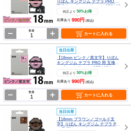
りぼん キングジム テプラ PRO 用
互換テープカートリッジ / SFR18P
Z
50%お得
純正より
990円
在庫あり
(税込)
数量
カートに入れる
当日出荷
【18mm ピンク／黒文字】りぼん
キングジム テプラ PRO 用 互換テ
ープカートリッジ / SFR18PK
50%お得
純正より
990円
在庫あり
(税込)
数量
カートに入れる
当日出荷
【18mm ブラウン／ゴールド文
字】りぼん キングジム テプラ PR
O 用 互換テープカートリッジ / SF