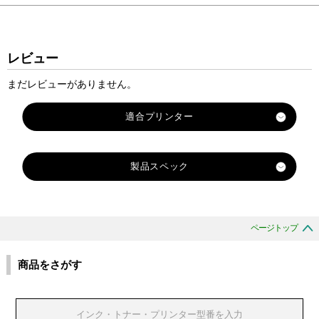
レビュー
まだレビューがありません。
適合プリンター
SR45
製品スペック
SR51A
SR52
対
SR52RP
応
SR55
メ
ページトップ
エプソン
SR130
ー
カ
SR130RP2
商品をさがす
ー
SR150
SR170
S
S
S
S
S
S
S
S
S
S
S
S
S
S
対
F
F
F
F
F
F
F
F
F
F
F
F
F
F