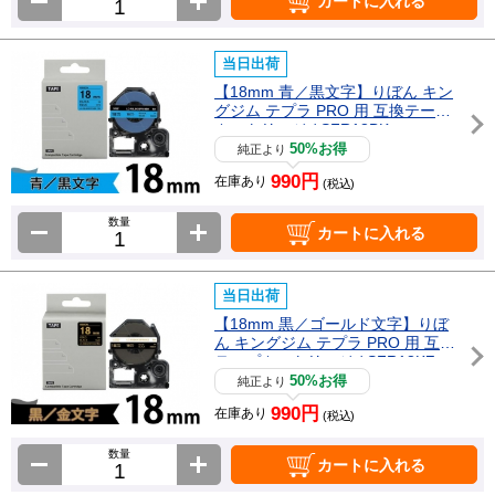
カートに入れる
当日出荷
【18mm 青／黒文字】りぼん キン
グジム テプラ PRO 用 互換テープ
カートリッジ / SFR18BK
50%お得
純正より
990円
在庫あり
(税込)
数量
カートに入れる
当日出荷
【18mm 黒／ゴールド文字】りぼ
ん キングジム テプラ PRO 用 互換
テープカートリッジ / SFR18KZ
50%お得
純正より
990円
在庫あり
(税込)
数量
カートに入れる