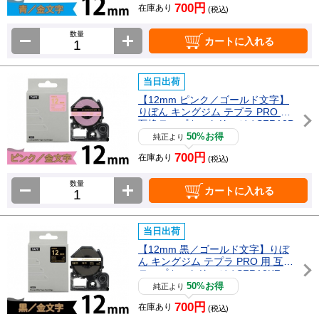
700円
在庫あり
(税込)
数量
カートに入れる
当日出荷
【12mm ピンク／ゴールド文字】
りぼん キングジム テプラ PRO 用
互換テープカートリッジ / SFR12P
Z
50%お得
純正より
700円
在庫あり
(税込)
数量
カートに入れる
当日出荷
【12mm 黒／ゴールド文字】りぼ
ん キングジム テプラ PRO 用 互換
テープカートリッジ / SFR12KZ
50%お得
純正より
700円
在庫あり
(税込)