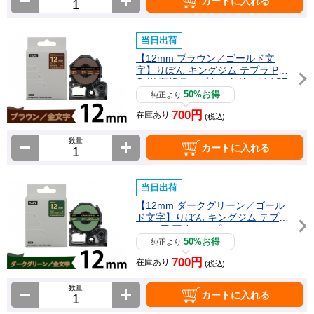
カートに入れる
当日出荷
【12mm ブラウン／ゴールド文
字】りぼん キングジム テプラ PR
O 用 互換テープカートリッジ / SF
R12AZ
50%お得
純正より
700円
在庫あり
(税込)
数量
カートに入れる
当日出荷
【12mm ダークグリーン／ゴール
ド文字】りぼん キングジム テプラ
PRO 用 互換テープカートリッジ /
SFR12DZ
50%お得
純正より
700円
在庫あり
(税込)
数量
カートに入れる