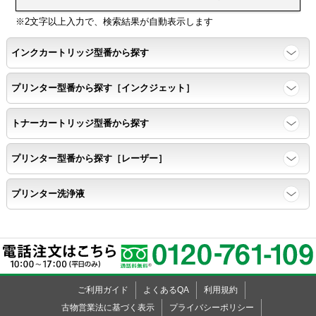
SR210
応
R
R
R
R
R
R
R
R
R
R
R
R
R
R
SR220
※2文字以上入力で、検索結果が自動表示します
純
1
1
1
1
1
1
1
1
1
1
1
1
1
1
正
SR230C
2
2
2
2
2
2
2
2
2
2
2
2
2
2
インクカートリッジ型番から探す
型
SR230CH
S
G
B
P
Z
S
G
B
P
K
N
R
A
D
番
K
K
K
K
K
Z
Z
Z
Z
Z
Z
Z
Z
Z
SR232
プリンター型番から探す［インクジェット］
SR250
ブ
ブ
ブ
ブ
ブ
カ
SR300
ラ
ラ
ラ
ラ
ラ
トナーカートリッジ型番から探す
ラ
ッ
ッ
ッ
ッ
ッ
SR313
ー
ク
ク
ク
ク
ク
SR330
プリンター型番から探す［レーザー］
SR333
SR370
プリンター洗浄液
SR424
SR510
SR515
SR520
SR520X
ご利用ガイド
よくあるQA
利用規約
SR530
古物営業法に基づく表示
プライバシーポリシー