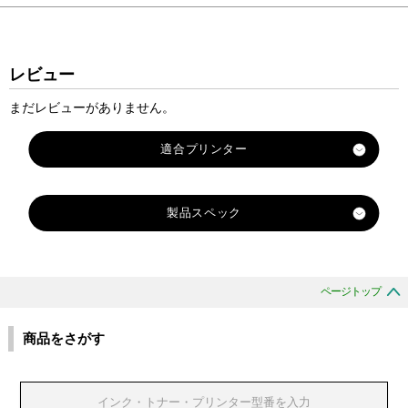
レビュー
まだレビューがありません。
適合プリンター
SR45
製品スペック
SR51A
SR52
対
SR52RP
応
SR55
メ
ページトップ
エプソン
SR130
ー
カ
SR130RP2
商品をさがす
ー
SR150
SR170
S
S
S
S
S
S
S
S
S
S
S
S
S
S
対
F
F
F
F
F
F
F
F
F
F
F
F
F
F