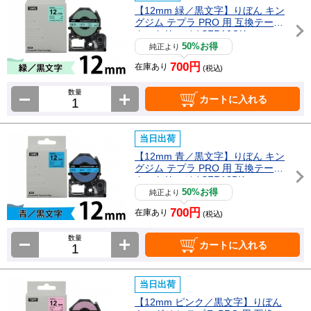
【12mm 緑／黒文字】りぼん キン
グジム テプラ PRO 用 互換テープ
カートリッジ / SFR12GK
50%お得
純正より
700円
在庫あり
(税込)
数量
カートに入れる
当日出荷
【12mm 青／黒文字】りぼん キン
グジム テプラ PRO 用 互換テープ
カートリッジ / SFR12BK
50%お得
純正より
700円
在庫あり
(税込)
数量
カートに入れる
当日出荷
【12mm ピンク／黒文字】りぼん