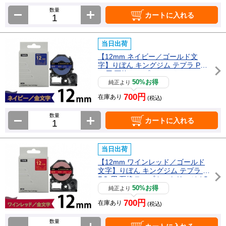
数量
カートに入れる
当日出荷
【12mm ネイビー／ゴールド文
字】りぼん キングジム テプラ PR
O 用 互換テープカートリッジ / SF
R12NZ
50%お得
純正より
700円
在庫あり
(税込)
数量
カートに入れる
当日出荷
【12mm ワインレッド／ゴールド
文字】りぼん キングジム テプラ P
RO 用 互換テープカートリッジ / S
FR12RZ
50%お得
純正より
700円
在庫あり
(税込)
数量