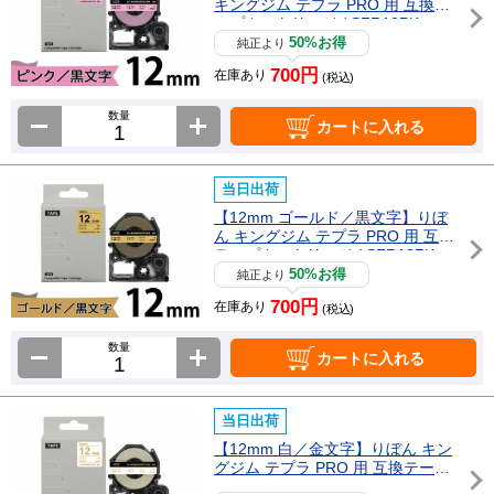
キングジム テプラ PRO 用 互換テ
ープカートリッジ / SFR12PK
50%お得
純正より
700円
在庫あり
(税込)
数量
カートに入れる
当日出荷
【12mm ゴールド／黒文字】りぼ
ん キングジム テプラ PRO 用 互換
テープカートリッジ / SFR12ZK
50%お得
純正より
700円
在庫あり
(税込)
数量
カートに入れる
当日出荷
【12mm 白／金文字】りぼん キン
グジム テプラ PRO 用 互換テープ
カートリッジ / SFR12SZ