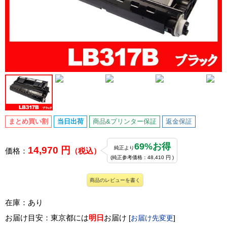
まとめ買い割
当日出荷
商品&プリンター保証
返金保証
69%お得
14,970 円
純正より
価格：
（税込）
(純正参考価格：48,410 円 )
商品のレビューを書く
在庫：あり
お届け目安：東京都には
明日
お届け
[
お届け先変更
]