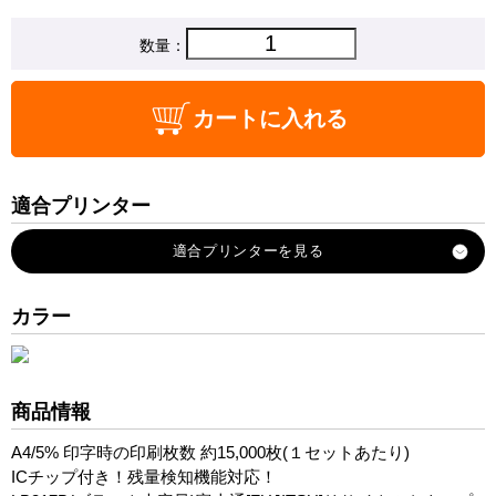
数量：
カートに入れる
適合プリンター
Printia-LASER-XL-9280
Printia-LASER-XL-9281
Printia-LASER-XL-9310
カラー
Printia-LASER-XL-9311
商品情報
A4/5% 印字時の印刷枚数 約15,000枚(１セットあたり)
ICチップ付き！残量検知機能対応！