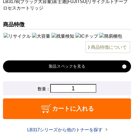
LB317B(ブラック大容量)富士通[FUJITSU]リサイクルトナープ
ロセスカートリッジ
商品特徴
商品特徴について
製品スペック
対応
数量：
富士通
メーカー
対応
LB317B
カートに入れる
純正型番
商品コード
LB317B
LB317シリーズから他のトナーを探す
税込価格
14,970 円