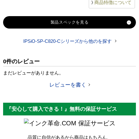
商品特徴について
製品スペック
IPSiO-SP-C820-Cシリーズから他のを探す
対応
メーカー
0件のレビュー
対応
IPSiO-SP-C820DRM-C シアン感光体ドラム
純正型番
まだレビューがありません。
商品コード
レビューを書く
税込価格
純正参考価格
『安心して購入できる！』無料の保証サービス
カラー
シアン
保証サービス
ICチップ
品質に自信があるから商品はもちろん、
製品タイプ