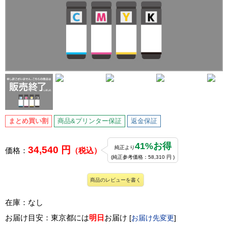
まとめ買い割
商品&プリンター保証
返金保証
41%お得
34,540 円
純正より
価格：
（税込）
(純正参考価格：58,310 円 )
商品のレビューを書く
在庫：なし
お届け目安：東京都には
明日
お届け
[
お届け先変更
]