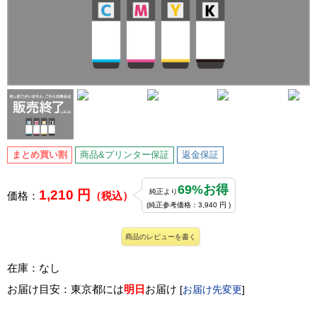
まとめ買い割
商品&プリンター保証
返金保証
69%お得
1,210 円
純正より
価格：
（税込）
(純正参考価格：3,940 円 )
商品のレビューを書く
在庫：なし
お届け目安：東京都には
明日
お届け
[
お届け先変更
]