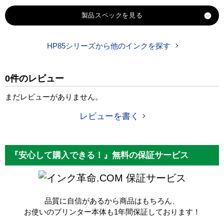
製品スペック
HP85シリーズから他のインクを探す
対応
hp
メーカー
0件のレビュー
対応
HP85 C9425A [シアン]
純正型番
まだレビューがありません。
商品コード
HP85C
レビューを書く
税込価格
1,210 円
純正参考価格
3,940 円
『安心して購入できる！』無料の保証サービス
カラー
シアン
保証サービス
顔料・染料
染料
品質に自信があるから商品はもちろん、
ICチップ
あり
お使いのプリンター本体も1年間保証しております！
製品タイプ
互換インク