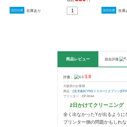
在庫あり
在庫
当日出荷
当日出荷
商品レビュー
総合評価
3.8
評価：
大阪府のお客様
商品：
[洗浄液]ICY50(イエロー) エプソン[
プリンター：EP-804A
2日かけてクリーニング
全く出なかったYが出るように
プリンター側の問題かもしれな