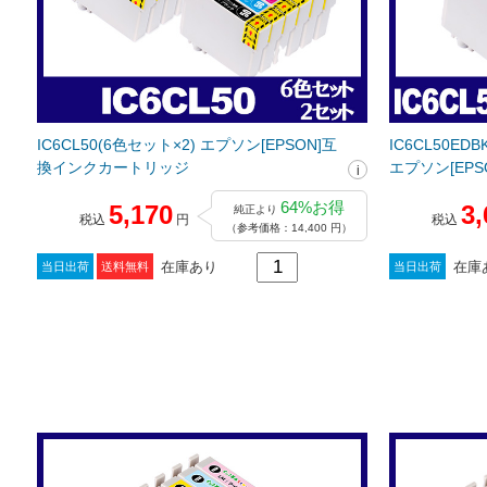
IC6CL50(6色セット×2) エプソン[EPSON]互
IC6CL50ED
換インクカートリッジ
エプソン[EP
64%お得
5,170
3,
純正より
税込
円
税込
（参考価格：14,400 円）
在庫あり
在庫
当日出荷
送料無料
当日出荷