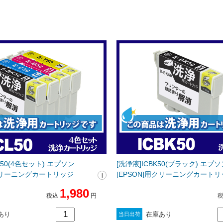
L50(4色セット) エプソン
[洗浄液]ICBK50(ブラック) エプソ
用クリーニングカートリッジ
[EPSON]用クリーニングカート
1,980
税込
円
あり
在庫あり
当日出荷