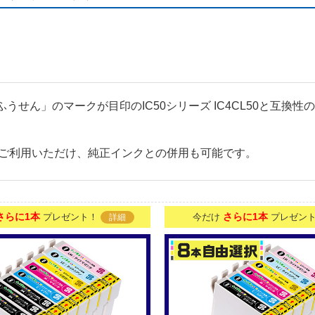
応「ふうせん」のマークが目印のIC50シリーズ IC4CL50と
ご利用いただけ、純正インクとの併用も可能です。
さらに1本
さらに1本
プレゼント！
今だけ
プレゼン
詳細