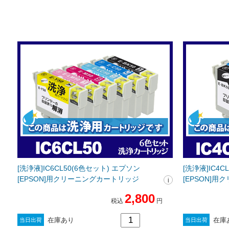
[洗浄液]IC6CL50(6色セット) エプソン
[洗浄液]IC4C
[EPSON]用クリーニングカートリッジ
[EPSON]
2,800
税込
円
在庫あり
在庫
当日出荷
当日出荷