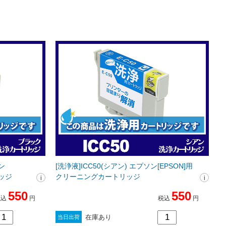
ン
[洗浄液]ICC50(シアン) エプソン[EPSON]用
リッジ
クリーニングカートリッジ
550
550
税込
円
税込
円
在庫あり
当日出荷