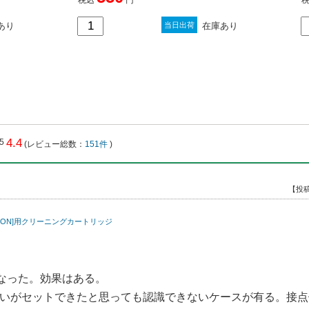
あり
在庫あり
当日出荷
4.4
(レビュー総数：
151件
)
【投稿
EPSON]用クリーニングカートリッジ
なった。効果はある。
いがセットできたと思っても認識できないケースが有る。接点