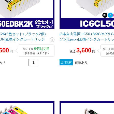
BK2K(6色セット+ブラック2個)
[8本自由選択] IC50 (BK/C/M/Y/LC/LM) エプ
SON]互換インクカートリッジ
ソン[Epson]互換インクカートリ
64%お得
600
3,600
純正より
純正より
円
税込
円
（参考価格：9,910 円）
（参考価
あり
在庫あり
当日出荷