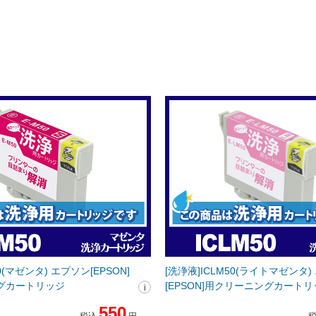
0(マゼンタ) エプソン[EPSON]
[洗浄液]ICLM50(ライトマゼンタ
グカートリッジ
[EPSON]用クリーニングカート
550
税込
円