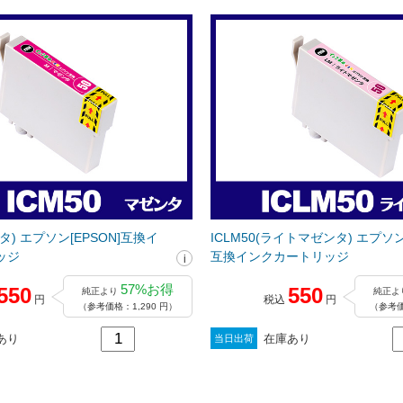
ンタ) エプソン[EPSON]互換イ
ICLM50(ライトマゼンタ) エプソン[
ッジ
互換インクカートリッジ
57%お得
550
550
純正より
純正よ
円
税込
円
（参考価格：1,290 円）
（参考価
あり
在庫あり
当日出荷