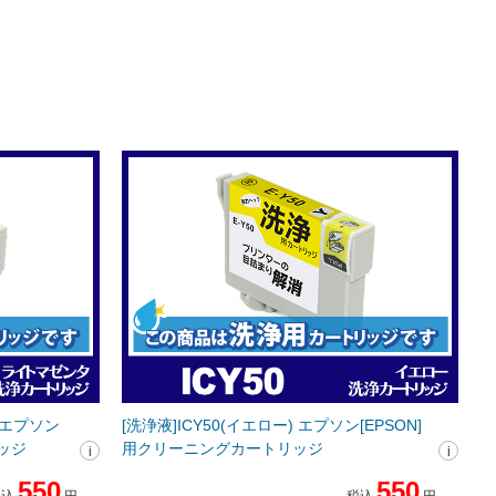
) エプソン
[洗浄液]ICY50(イエロー) エプソン[EPSON]
リッジ
用クリーニングカートリッジ
550
550
税込
円
税込
円