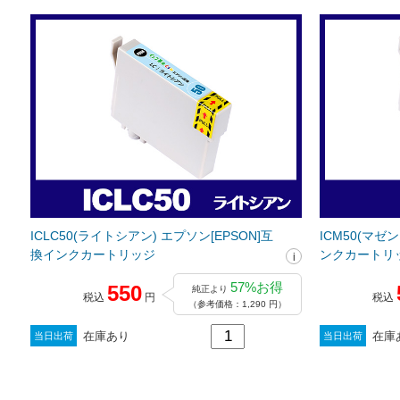
ICLC50(ライトシアン) エプソン[EPSON]互
ICM50(マゼ
換インクカートリッジ
ンクカートリ
57%お得
550
純正より
税込
円
税込
（参考価格：1,290 円）
在庫あり
在庫
当日出荷
当日出荷