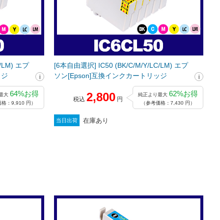
[6本自由選択] IC50 (BK/C/M/Y/LC/LM) エプ
ッジ
ソン[Epson]互換インクカートリッジ
64%お得
62%お得
2,800
最大
純正より最大
税込
円
格：9,910 円）
（参考価格：7,430 円）
在庫あり
当日出荷