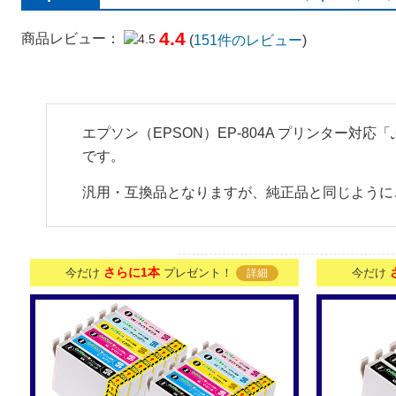
4.4
商品レビュー：
(
151
件のレビュー
)
エプソン（EPSON）EP-804A プリンター対
です。
汎用・互換品となりますが、純正品と同じように
さらに1本
今だけ
プレゼント！
今だけ
詳細