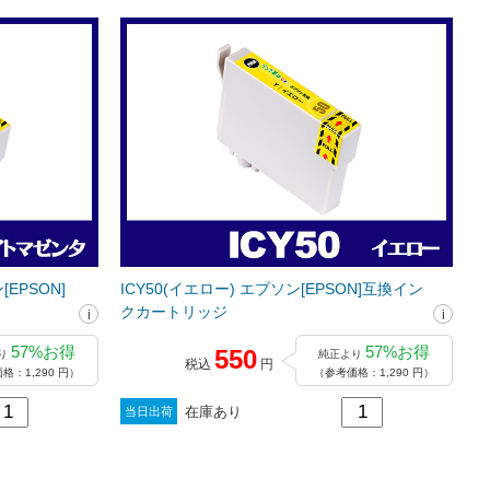
EPSON]
ICY50(イエロー) エプソン[EPSON]互換イン
クカートリッジ
57%お得
57%お得
550
り
純正より
税込
円
格：1,290 円）
（参考価格：1,290 円）
在庫あり
当日出荷