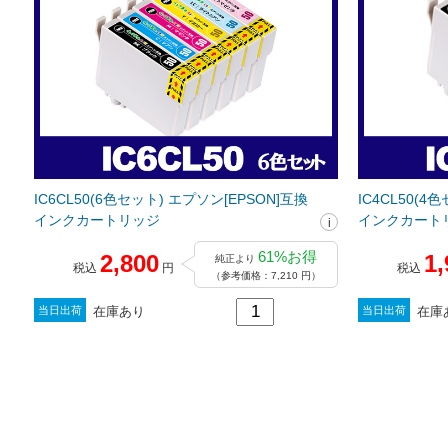
IC6CL50(6色セット) エプソン[EPSON]互換
IC4CL50(4
インクカートリッジ
インクカート
61%お得
2,800
1,
純正より
税込
円
税込
（参考価格：7,210 円）
在庫あり
在庫
当日出荷
当日出荷