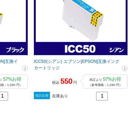
ON]互換イ
ICC50(シアン) エプソン[EPSON]互換インク
カートリッジ
57%お得
57%お得
550
り
純正より
税込
円
格：1,290 円）
（参考価格：1,290 円）
在庫あり
当日出荷