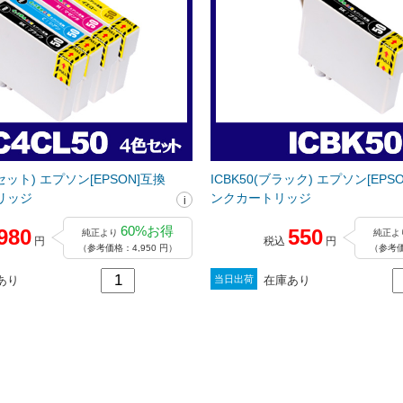
色セット) エプソン[EPSON]互換
ICBK50(ブラック) エプソン[EPS
リッジ
ンクカートリッジ
60%お得
980
550
純正より
純正よ
円
税込
円
（参考価格：4,950 円）
（参考価
あり
在庫あり
当日出荷