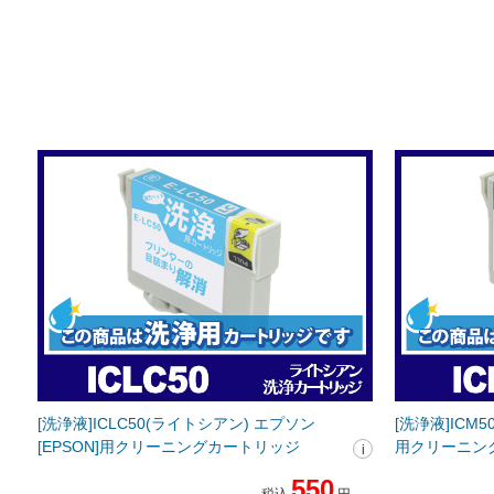
[洗浄液]ICLC50(ライトシアン) エプソン
[洗浄液]ICM5
[EPSON]用クリーニングカートリッジ
用クリーニン
550
税込
円