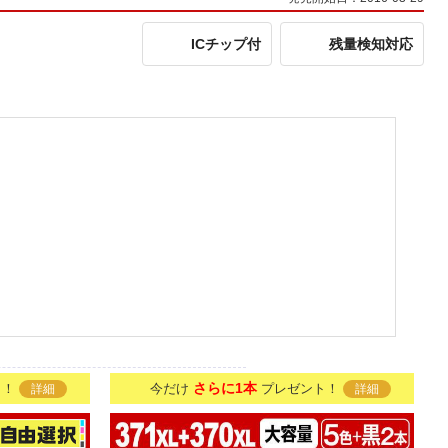
ICチップ付
残量検知対応
さらに1本
ト！
今だけ
プレゼント！
詳細
詳細