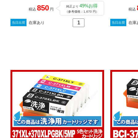
49%お得
850
純正より
税込
円
税込
（参考価格：1,670 円）
在庫あり
在庫
当日出荷
当日出荷