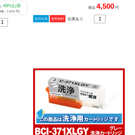
ジ
4,500
49%お得
り
税込
円
格：1,670 円）
在庫あり
当日出荷
送料無料