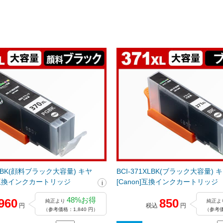
LPGBK(顔料ブラック大容量) キヤ
BCI-371XLBK(ブラック大容量)
n]互換インクカートリッジ
[Canon]互換インクカートリッジ
48%お得
960
850
純正より
純正よ
円
税込
円
（参考価格：1,840 円）
（参考価