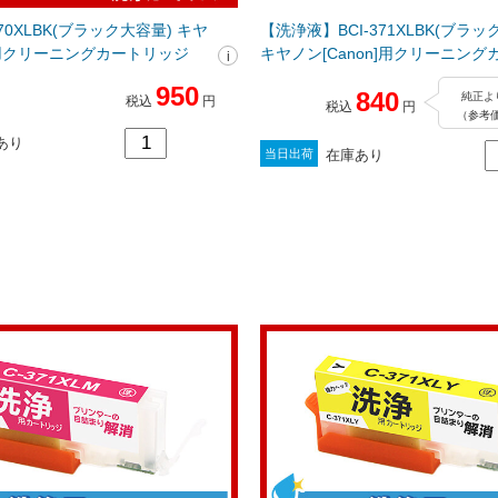
370XLBK(ブラック大容量) キヤ
【洗浄液】BCI-371XLBK(ブラッ
n]用クリーニングカートリッジ
キヤノン[Canon]用クリーニン
ジ
950
840
純正よ
税込
円
税込
円
（参考価
あり
在庫あり
当日出荷