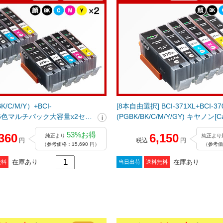
K/C/M/Y）+BCI-
[8本自由選択] BCI-371XL+BCI-3
K(5色マルチパック大容量x2セッ
(PGBK/BK/C/M/Y/GY) キヤノン[
Canon]互換インクカートリッ
インクカートリッジ
53%お得
360
6,150
純正より
純正より
円
税込
円
（参考価格：15,690 円）
（参考価格
在庫あり
在庫あり
無料
当日出荷
送料無料