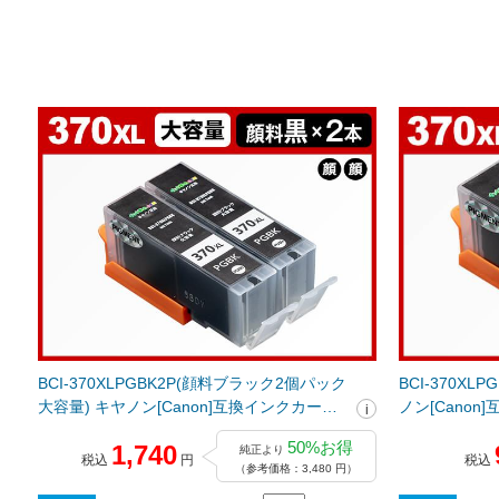
BCI-370XLPGBK2P(顔料ブラック2個パック
BCI-370X
大容量) キヤノン[Canon]互換インクカート
ノン[Cano
リッジ
50%お得
1,740
純正より
税込
円
税込
（参考価格：3,480 円）