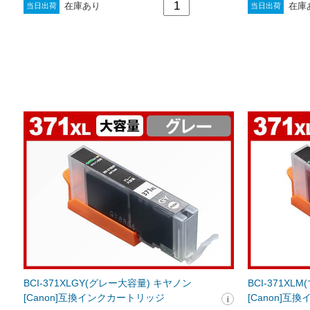
在庫あり
在庫
当日出荷
当日出荷
BCI-371XLGY(グレー大容量) キヤノン
BCI-371X
[Canon]互換インクカートリッジ
[Canon]