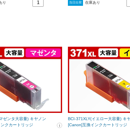
あり
在庫あり
当日出荷
LM(マゼンタ大容量) キヤノン
BCI-371XLY(イエロー大容量) 
互換インクカートリッジ
[Canon]互換インクカートリッジ