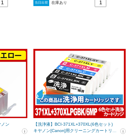
在庫あり
当日出荷
キヤノン
【洗浄液】BCI-371XL+370XL(6色セット)
キヤノン[Canon]用クリーニングカートリッ