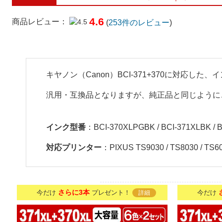
4.6
商品レビュー：
(
253
件のレビュー
)
キヤノン（Canon）BCI-371+370に対応
汎用・互換品となりますが、純正品と同じように
インク型番
：BCI-370XLPGBK / BCI-371XLBK / BC
対応プリンター
：PIXUS TS9030 / TS8030 / TS6
さらに3本
今だけ
プレゼント！
今だけ
詳細