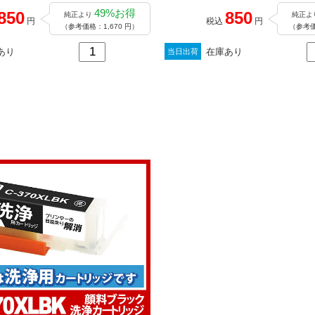
49%お得
850
850
純正より
純正よ
円
税込
円
（参考価格：1,670 円）
（参考価
あり
在庫あり
当日出荷