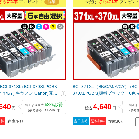
さらに1本
さらに1本
プレゼント！
今だけ
プレゼン
詳細
CI-371XL+BCI-370XLPGBK
BCI-371XL（BK/C/M/Y/GY）+BCI
/M/Y/GY) キヤノン[Canon]互換
370XLPGBK(顔料ブラック 6
リッジ
ク大容量) キヤノン[Canon]互換
58%お得
640
4,640
純正より最大
純正よ
トリッジ
円
税込
円
（参考価格：11,040 円）
（参考価
在庫あり
在庫あり
無料
当日出荷
送料無料