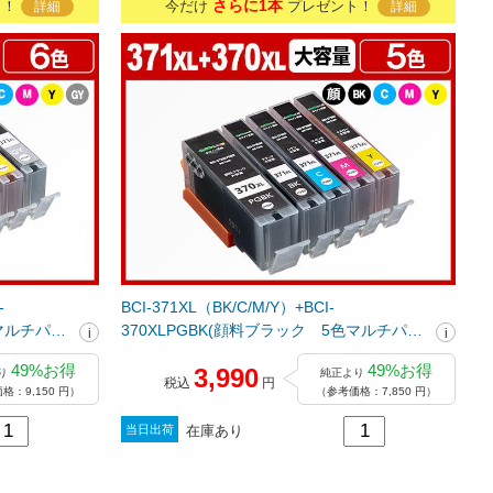
さらに1本
ト！
今だけ
プレゼント！
詳細
詳細
-
BCI-371XL（BK/C/M/Y）+BCI-
色マルチパッ
370XLPGBK(顔料ブラック 5色マルチパッ
インクカー
ク大容量) キヤノン[Canon]互換インクカー
49%お得
49%お得
3,990
り
純正より
トリッジ
税込
円
格：9,150 円）
（参考価格：7,850 円）
在庫あり
当日出荷