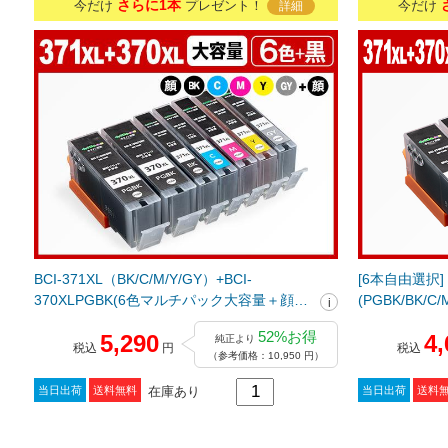
さらに1本
今だけ
プレゼント！
今だけ
詳細
BCI-371XL（BK/C/M/Y/GY）+BCI-
[6本自由選択] B
370XLPGBK(6色マルチパック大容量＋顔料
(PGBK/BK/C
ブラック1個) キヤノン[Canon]互換インクカ
インクカート
52%お得
5,290
4,
純正より
ートリッジ
税込
円
税込
（参考価格：10,950 円）
在庫あり
当日出荷
送料無料
当日出荷
送料