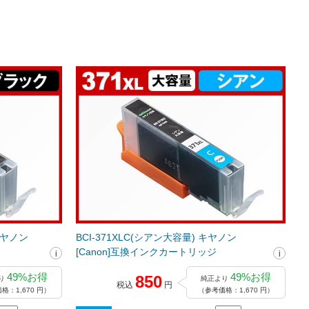
 キヤノン
BCI-371XLC(シアン大容量) キヤノン
[Canon]互換インクカートリッジ
49%お得
49%お得
850
り
純正より
税込
円
格：1,670 円）
（参考価格：1,670 円）