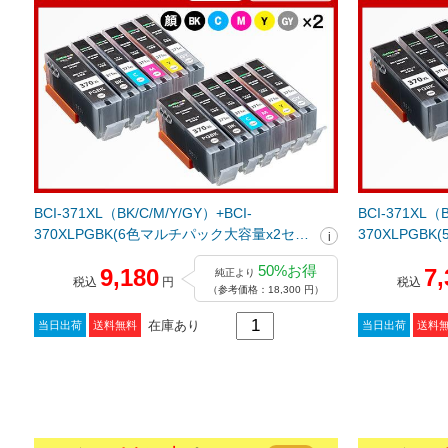
BCI-371XL（BK/C/M/Y/GY）+BCI-
BCI-371XL（B
370XLPGBK(6色マルチパック大容量x2セッ
370XLPGB
ト) キヤノン[Canon]互換インクカートリッ
ト) キヤノン[
50%お得
9,180
7,
純正より
ジ
ジ
税込
円
税込
（参考価格：18,300 円）
在庫あり
当日出荷
送料無料
当日出荷
送料