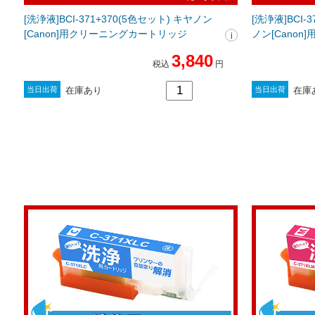
[洗浄液]BCI-371+370(5色セット) キヤノン
[洗浄液]BCI-
[Canon]用クリーニングカートリッジ
ノン[Cano
3,840
税込
円
在庫あり
在庫
当日出荷
当日出荷