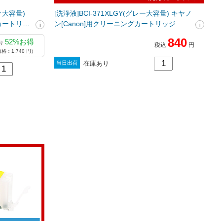
ク大容量)
[洗浄液]BCI-371XLGY(グレー大容量) キヤノ
グカートリッ
ン[Canon]用クリーニングカートリッジ
840
52%お得
り
税込
円
格：1,740 円）
在庫あり
当日出荷