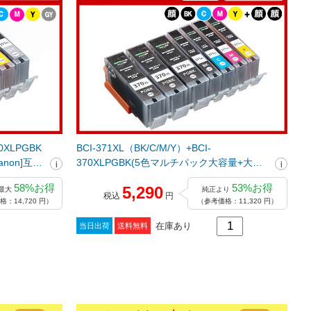
70XLPGBK
BCI-371XL（BK/C/M/Y）+BCI-
Canon]互換
370XLPGBK(5色マルチパック大容量+大容
量顔料ブラック2個) キヤノン[Canon]互換イ
58%お得
53%お得
5,290
最大
純正より
ンクカートリッジ
税込
円
：14,720 円）
（参考価格：11,320 円）
在庫あり
当日出荷
送料無料