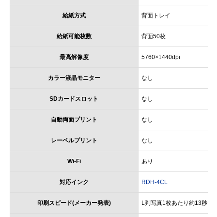
給紙方式
背面トレイ
給紙可能枚数
背面50枚
最高解像度
5760×1440dpi
カラー液晶モニター
なし
SDカードスロット
なし
自動両面プリント
なし
レーベルプリント
なし
Wi-Fi
あり
対応インク
RDH-4CL
印刷スピード(メーカー発表)
L判写真1枚あたり約13秒