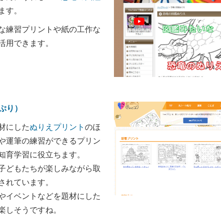
ます。
な練習プリントや紙の工作な
活用できます。
もぷり）
材にした
ぬりえプリント
のほ
や運筆の練習ができるプリン
知育学習に役立ちます。
子どもたちが楽しみながら取
されています。
やイベントなどを題材にした
楽しそうですね。