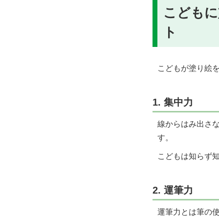
こどもに
ト
こどもが塗り絵
1. 集中力
線からはみ出さ
す。
こどもは知らず
2. 運筆力
運筆力とは筆の