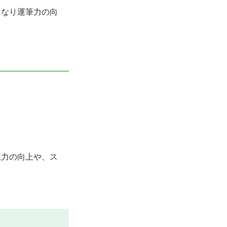
になり運筆力の向
想力の向上や、ス