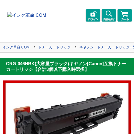
インク革命.COM
トナーカートリッジ
キヤノン トナーカートリッジ一
CRG-046HBK(大容量ブラック)キヤノン[Canon]互換トナー
カートリッジ【合計3個以下購入時選択】