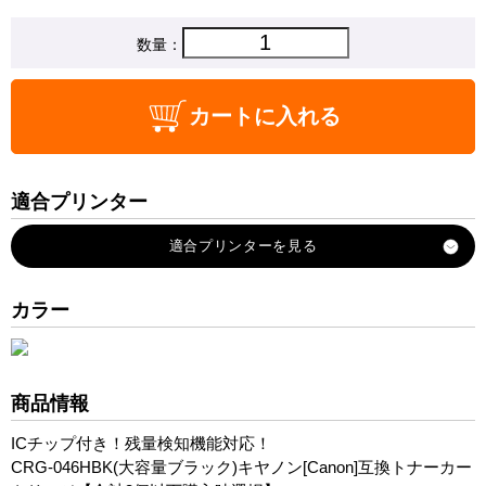
数量：
カートに入れる
適合プリンター
Satera-LBP654C
Satera-LBP652C
Satera-LBP651C
カラー
Satera-MF735Cdw
Satera-MF733Cdw
Satera-MF731Cdw
商品情報
ICチップ付き！残量検知機能対応！
CRG-046HBK(大容量ブラック)キヤノン[Canon]互換トナーカー