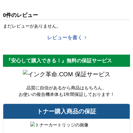
純正参考価格
23,300 円
0件のレビュー
カラー
ブラック
ICチップ
あり
まだレビューがありません。
製品タイプ
互換トナー
レビューを書く
『安心して購入できる！』無料の保証サービス
保証サービス
品質に自信があるから商品はもちろん、
お使いの複合機本体も1年間保証しております！
トナー購入商品の保証