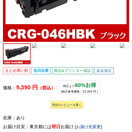
まとめ買い割
当日出荷
商品&プリンター保証
返金保証
60%お得
9,390 円
純正より
価格：
（税込）
(純正参考価格：23,300 円 )
商品のレビューを書く
在庫：あり
お届け目安：東京都には
明日
お届け
[
お届け先変更
]