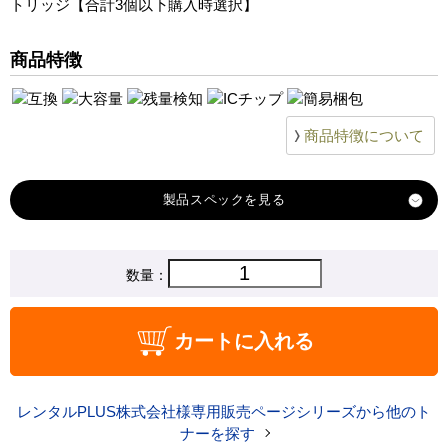
トリッジ【合計3個以下購入時選択】
商品特徴
商品特徴について
製品スペック
対応
数量：
キヤノン
メーカー
対応
CRG-046HBK
カートに入れる
純正型番
商品コード
CRG-046HBK-less3
レンタルPLUS株式会社様専用販売ページシリーズから他のト
税込価格
9,390 円
ナーを探す