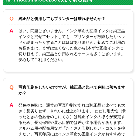
ー
HP177X
純正品と併用してもプリンターは壊れませんか？
L
HP177
HP177
HP177
対応
C8774H
C8775H
はい、問題ございません。インク革命の互換インクは純正品
C8772H
C8771H
純正型
J（ライ
J（ライ
インクと混ぜてセットしても、プリンターが故障したりヘッ
J（マゼ
J（シア
ドが詰まったりすることはほぼありません。初めてご利用の
番
トシア
トマゼ
ンタ）
ン）
お客さまは、まずは無くなった色から1本ずつ互換インクに
ン大容
ンタ）
切り替えて、純正品と併用されるケースも多くございます。
量）
安心してご利用ください。
ライト
マゼン
ライト
カラー
シアン
マゼン
タ
シアン
タ
写真印刷をしたいのですが、純正品と比べて色味は落ちます
顔料・
か？
染料
染料
発色や色味は、通常の写真印刷であれば純正品と比べても大
ICチッ
きく見劣りせず、きれいに仕上がります。 ただし耐光性（飾
あり
プ
ったときの色あせのしにくさ）は純正インクのほうが安定す
るため、長期保管や展示目的では差が出る場合があります。
製品タ
アルバム用や配布用など「たくさん印刷したい・コストを抑
互換インク
イプ
えたい」写真印刷にはインク革命の互換インクがおすすめで