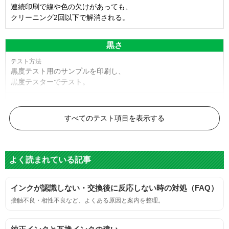
連続印刷で線や色の欠けがあっても、
クリーニング2回以下で解消される。
黒さ
黒度テスト用のサンプルを印刷し、
黒度テスターでテスト。
黒度の技術基準に適合する。
すべてのテスト項目を表示する
色
よく読まれている記事
標準カラーサンプルを印刷する。
インクが認識しない・交換後に反応しない時の対処（FAQ）
鮮やか、リアル、彩度、シャープなど、
接触不良・相性不良など、よくある原因と案内を整理。
標準カラ―サンプルと比べて大きな違いがないこと。