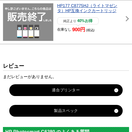
HP177 C8775HJ（ライトマゼン
タ）HP互換インクカートリッジ
40%お得
純正より
900円
在庫なし
(税込)
レビュー
まだレビューがありません。
製品スペック
対応
メーカ
hp
HP Photosmart-C6280 のよくある質問