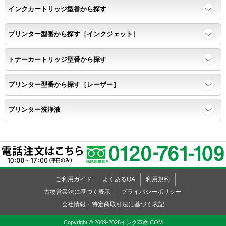
インクカートリッジ型番から探す
任意の色を背景として使用し、
背景と違う色で8号サイズのArialフォントで
プリンター型番から探す［インクジェット］
鮮明に印刷できること。
トナーカートリッジ型番から探す
速乾性
プリンター型番から探す［レーザー］
互換性テストサンプルを5ページ連続印刷する。
プリンター洗浄液
前のページのインクが
次のページの裏面に染み込まない。
飛び散り
ご利用ガイド
よくあるQA
利用規約
標準カラーサンプル /
互換性テストサンプルを印刷する。
古物営業法に基づく表示
プライバシーポリシー
会社情報・特定商取引法に基づく表記
印刷の仕上がりが精細で均一であり、
Copyright © 2009-2026インク革命.COM