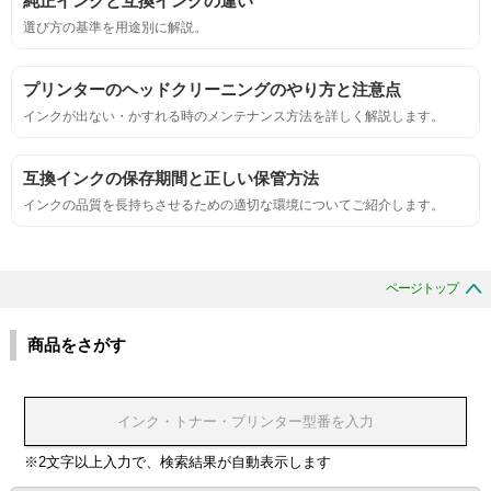
純正インクと互換インクの違い
におい
選び方の基準を用途別に解説。
サンプルシートを印刷し、直接においを嗅ぐ。
プリンターのヘッドクリーニングのやり方と注意点
インクが出ない・かすれる時のメンテナンス方法を詳しく解説します。
刺激的なにおいがしないこと。
互換インクの保存期間と正しい保管方法
互換性
インクの品質を長持ちさせるための適切な環境についてご紹介します。
互換性テスト用のサンプルを印刷する。
ページトップ
色の重なりの境界が明確で、
色同士のにじみがないこと。
商品をさがす
浸透性
浸透性テスト用のサンプルを印刷する。
※2文字以上入力で、検索結果が自動表示します