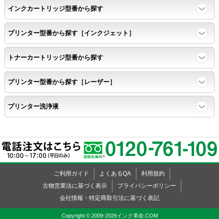
インクカートリッジ型番から探す
任意の色を背景として使用し、
背景と違う色で8号サイズのArialフォントで
プリンター型番から探す［インクジェット］
鮮明に印刷できること。
トナーカートリッジ型番から探す
速乾性
プリンター型番から探す［レーザー］
互換性テストサンプルを5ページ連続印刷する。
プリンター洗浄液
前のページのインクが
次のページの裏面に染み込まない。
飛び散り
ご利用ガイド
よくあるQA
利用規約
標準カラーサンプル /
互換性テストサンプルを印刷する。
古物営業法に基づく表示
プライバシーポリシー
会社情報・特定商取引法に基づく表記
印刷の仕上がりが精細で均一であり、
Copyright © 2009-2026インク革命.COM