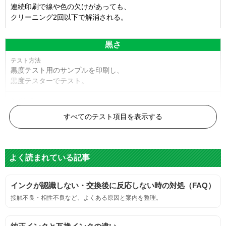
連続印刷で線や色の欠けがあっても、
クリーニング2回以下で解消される。
黒さ
黒度テスト用のサンプルを印刷し、
黒度テスターでテスト。
黒度の技術基準に適合する。
すべてのテスト項目を表示する
色
よく読まれている記事
標準カラーサンプルを印刷する。
インクが認識しない・交換後に反応しない時の対処（FAQ）
鮮やか、リアル、彩度、シャープなど、
接触不良・相性不良など、よくある原因と案内を整理。
標準カラ―サンプルと比べて大きな違いがないこと。