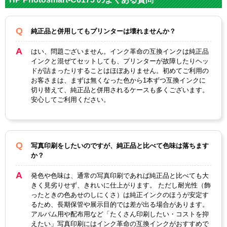
ー
HP177X
純正品と併用してもプリンターは壊れませんか？
L
HP177
HP177
HP177
対応
C8774H
C8775H
はい、問題ございません。インク革命の互換インクは純正品
C8772H
C8771H
純正型
J（ライ
J（ライ
インクと混ぜてセットしても、プリンターが故障したりヘッ
J（マゼ
J（シア
ドが詰まったりすることはほぼありません。初めてご利用の
番
トシア
トマゼ
ンタ）
ン）
お客さまは、まずは無くなった色から1本ずつ互換インクに
ン大容
ンタ）
切り替えて、純正品と併用されるケースも多くございます。
量）
安心してご利用ください。
ライト
マゼン
ライト
カラー
シアン
マゼン
タ
シアン
タ
写真印刷をしたいのですが、純正品と比べて色味は落ちます
顔料・
か？
染料
染料
発色や色味は、通常の写真印刷であれば純正品と比べても大
ICチッ
きく見劣りせず、きれいに仕上がります。 ただし耐光性（飾
あり
プ
ったときの色あせのしにくさ）は純正インクのほうが安定す
るため、長期保管や展示目的では差が出る場合があります。
製品タ
アルバム用や配布用など「たくさん印刷したい・コストを抑
互換インク
イプ
えたい」写真印刷にはインク革命の互換インクがおすすめで