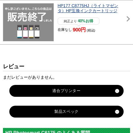
HP177 C8775HJ（ライトマゼン
タ）HP互換インクカートリッジ
40%お得
純正より
900円
在庫なし
(税込)
レビュー
まだレビューがありません。
製品スペック
対応
メーカ
hp
HP Photosmart-C6175 のよくある質問