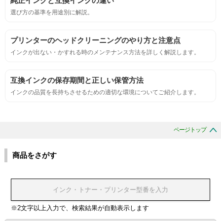
純正インクと互換インクの違い
におい
選び方の基準を用途別に解説。
サンプルシートを印刷し、直接においを嗅ぐ。
プリンターのヘッドクリーニングのやり方と注意点
インクが出ない・かすれる時のメンテナンス方法を詳しく解説します。
刺激的なにおいがしないこと。
互換インクの保存期間と正しい保管方法
互換性
インクの品質を長持ちさせるための適切な環境についてご紹介します。
互換性テスト用のサンプルを印刷する。
ページトップ
色の重なりの境界が明確で、
色同士のにじみがないこと。
商品をさがす
浸透性
浸透性テスト用のサンプルを印刷する。
※2文字以上入力で、検索結果が自動表示します