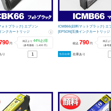
料フォトブラック) エプソン
ICMB66(顔料マットブラック) エ
互換インクカートリッジ
[EPSON]互換インクカートリッジ
44%お得
790
790
純正より
純正よ
円
税込
円
（参考価格：1,400 円）
（参考価
あり
在庫あり
当日出荷