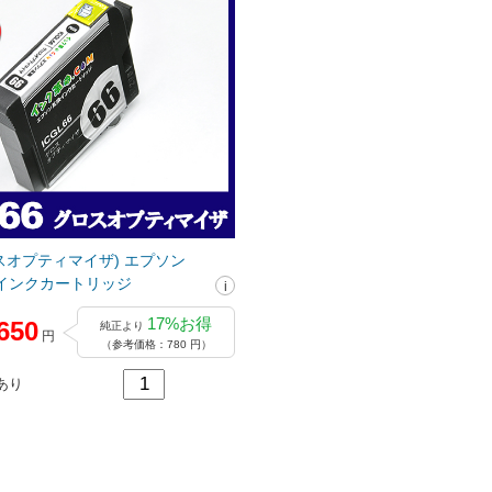
グロスオプティマイザ) エプソン
互換インクカートリッジ
17%お得
650
純正より
円
（参考価格：780 円）
あり