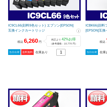
IC9CL66(顔料9色セット) エプソン[EPSON]
ICBK66(顔
互換インクカートリッジ
[EPSON]
42%お得
6,260
純正より
税込
円
税込
（参考価格：10,770 円）
在庫あり
在庫
当日出荷
送料無料
当日出荷