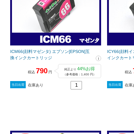
ICM66(顔料マゼンタ) エプソン[EPSON]互
ICY66(顔料
換インクカートリッジ
インクカート
44%お得
790
純正より
税込
円
税込
（参考価格：1,400 円）
在庫あり
在庫
当日出荷
当日出荷