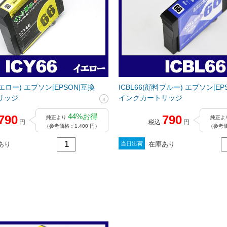
イエロー) エプソン[EPSON]互換
ICBL66(顔料ブルー) エプソン[EP
リッジ
インクカートリッジ
44%お得
790
790
純正より
純正よ
円
税込
円
（参考価格：1,400 円）
（参考価
あり
在庫あり
当日出荷