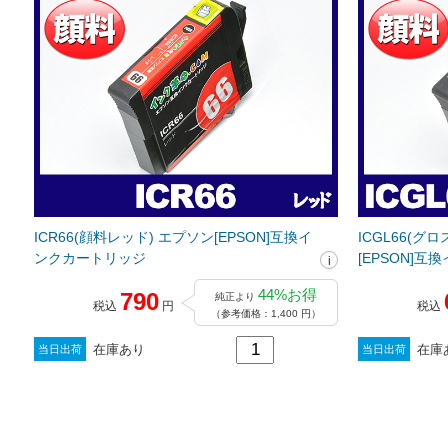
ICR66(顔料レッド) エプソン[EPSON]互換イ
ICGL66(
ンクカートリッジ
[EPSON]
44%お得
790
純正より
税込
円
税込
（参考価格：1,400 円）
在庫あり
在庫
当日出荷
当日出荷