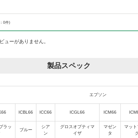
：0件)
ビューがありません。
製品スペック
エプソン
K66
ICBL66
ICC66
ICGL66
ICM66
ICM
ブラッ
シア
グロスオプティマ
マゼン
マット
ブルー
ク
ン
イザ
タ