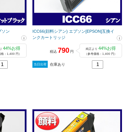
プソン
ICC66(顔料シアン) エプソン[EPSON]互換イ
ンクカートリッジ
44%お得
44%お得
790
り
純正より
税込
円
格：1,400 円）
（参考価格：1,400 円）
在庫あり
当日出荷