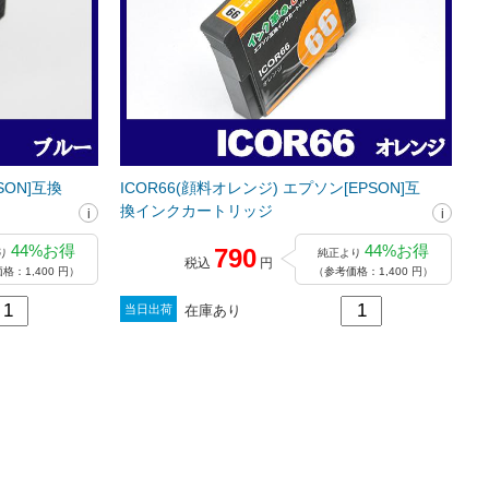
SON]互換
ICOR66(顔料オレンジ) エプソン[EPSON]互
換インクカートリッジ
44%お得
44%お得
790
り
純正より
税込
円
格：1,400 円）
（参考価格：1,400 円）
在庫あり
当日出荷