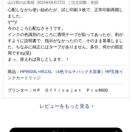
山口県のお客様
2015年04月27日
ご注文回数：初回
心配しながら使い始めたが、試し印刷３枚で、正常印刷再開し
ました。
!(^^)!
今のところ心配なさそうです。
インクの色識別のところに透明テープが貼ってあったが、剥が
すように説明書で、指示がなかったので、そのまま装着しまし
た。ちなみに純正にはタープがありません。多分、何かの固定
用ですね(笑)
まっ、使えれば良しとします。！
商品：
HP950XL+951XL （4色マルチパック大容量）HP互換イ
ンクカートリッジ
プリンター：ＨＰ Ｏｆｆｉｃｅｊｅｔ Ｐｒｏ8600
レビューをもっと見る