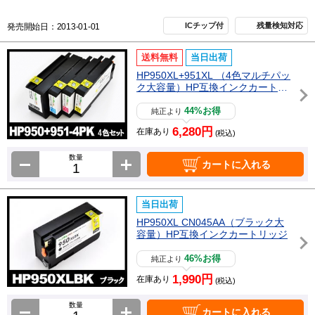
ICチップ付
残量検知対応
発売開始日：2013-01-01
送料無料
当日出荷
HP950XL+951XL （4色マルチパッ
ク大容量）HP互換インクカートリ
ッジ
44%お得
純正より
6,280円
在庫あり
(税込)
数量
カートに入れる
当日出荷
HP950XL CN045AA（ブラック大
容量）HP互換インクカートリッジ
46%お得
純正より
1,990円
在庫あり
(税込)
数量
カートに入れる