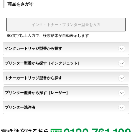
色同士のにじみがないこと。
商品をさがす
浸透性
浸透性テスト用のサンプルを印刷する。
※2文字以上入力で、検索結果が自動表示します
インクカートリッジ型番から探す
任意の色を背景として使用し、
背景と違う色で8号サイズのArialフォントで
プリンター型番から探す［インクジェット］
鮮明に印刷できること。
トナーカートリッジ型番から探す
速乾性
プリンター型番から探す［レーザー］
互換性テストサンプルを5ページ連続印刷する。
プリンター洗浄液
前のページのインクが
次のページの裏面に染み込まない。