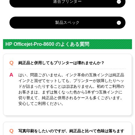
製品スペック
対応
メーカ
hp
HP Officejet-Pro-8600 のよくある質問
ー
HP950X
HP951X
HP951X
純正品と併用してもプリンターは壊れませんか？
HP951X
L
L
L
L
CN045A
CN047A
CN048A
はい、問題ございません。インク革命の互換インクは純正品
CN046A
対応
A イン
A イン
A イン
インクと混ぜてセットしても、プリンターが故障したりヘッ
A イン
純正型
ドが詰まったりすることはほぼありません。初めてご利用の
クカー
クカー
クカー
クカー
お客さまは、まずは無くなった色から1本ずつ互換インクに
番
トリッ
トリッ
トリッ
トリッ
切り替えて、純正品と併用されるケースも多くございます。
ジ ブラ
ジ マゼ
ジ イエ
ジ シア
安心してご利用ください。
ック増
ンタ増
ロー増
ン増量
量
量
量
ブラッ
マゼン
イエロ
カラー
シアン
ク
タ
ー
写真印刷をしたいのですが、純正品と比べて色味は落ちます