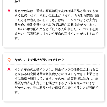
か？
顔料・
染料
染料
発色や色味は、通常の写真印刷であれば純正品と比べても大
きく見劣りせず、きれいに仕上がります。 ただし耐光性（飾
ICチッ
ったときの色あせのしにくさ）は純正インクのほうが安定す
あり
るため、長期保管や展示目的では差が出る場合があります。
プ
アルバム用や配布用など「たくさん印刷したい・コストを抑
製品タ
えたい」写真印刷にはインク革命の互換インクがおすすめで
互換インク
す。
イプ
なぜここまで価格が安いのですか？
インク革命の互換インクは、純正インクの価格に含まれるこ
とがある研究開発費や販促費などのコストを大きく上乗せせ
ずに価格を設計しています。その分、品質管理に注力し、高
品質な商品を安定してお届けできるよう取り組んでいます。
だからこそ、手に取りやすい価格でご提供することが可能で
す。