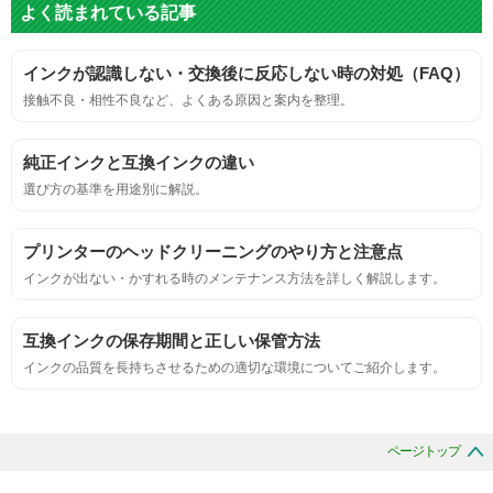
よく読まれている記事
標準カラーサンプルを印刷する。
インクが認識しない・交換後に反応しない時の対処（FAQ）
鮮やか、リアル、彩度、シャープなど、
接触不良・相性不良など、よくある原因と案内を整理。
標準カラ―サンプルと比べて大きな違いがないこと。
純正インクと互換インクの違い
におい
選び方の基準を用途別に解説。
サンプルシートを印刷し、直接においを嗅ぐ。
プリンターのヘッドクリーニングのやり方と注意点
インクが出ない・かすれる時のメンテナンス方法を詳しく解説します。
刺激的なにおいがしないこと。
互換インクの保存期間と正しい保管方法
互換性
インクの品質を長持ちさせるための適切な環境についてご紹介します。
互換性テスト用のサンプルを印刷する。
ページトップ
色の重なりの境界が明確で、