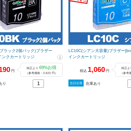
PK(ブラック2個パック)ブラザー
LC10C(シアン大容量)ブラザー[bro
]互換インクカートリッジ
インクカートリッジ
69%お得
190
1,060
純正より
純正よ
円
税込
円
（参考価格：3,820 円）
（参考価
あり
在庫あり
当日出荷