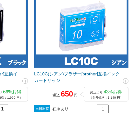
er]互換イ
LC10C(シアン)ブラザー[brother]互換インク
カートリッジ
66%お得
43%お得
650
り
純正より
税込
円
格：1,990 円）
（参考価格：1,140 円）
在庫あり
当日出荷