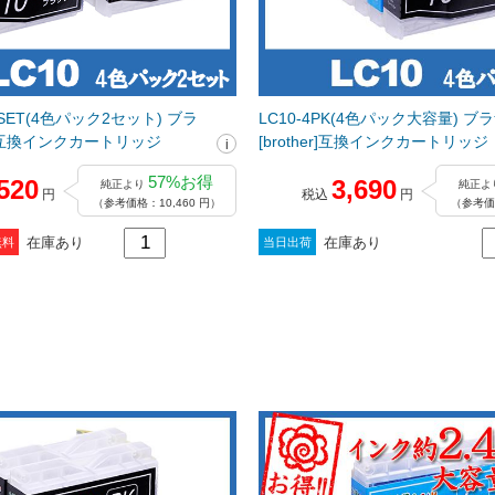
2PSET(4色パック2セット) ブラ
LC10-4PK(4色パック大容量) ブ
er]互換インクカートリッジ
[brother]互換インクカートリッジ
57%お得
520
3,690
純正より
純正よ
円
税込
円
（参考価格：10,460 円）
（参考価格
在庫あり
在庫あり
無料
当日出荷