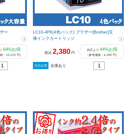
ラザー
LC10-4PK(4色パック) ブラザー[Brother]互
換インクカートリッジ
64%お得
44%お得
2,380
り
純正より
税込
円
：10,210 円）
（参考価格：4,280 円）
在庫あり
当日出荷