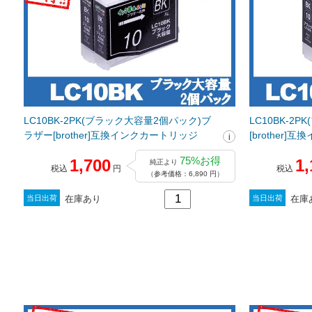
LC10BK-2PK(ブラック大容量2個パック)ブ
LC10BK-2
ラザー[brother]互換インクカートリッジ
[brother
75%お得
1,700
1,
純正より
税込
円
税込
（参考価格：6,890 円）
在庫あり
在庫
当日出荷
当日出荷