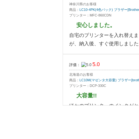
神奈川県のお客様
商品：
LC10-4PK(4色パック) ブラザー[Bro
プリンター：MFC-860CDN
安心しました。
自宅のプリンターを入れ替えま
が、納入後、すぐ使用しました
5.0
評価：
北海道のお客様
商品：
LC10M(マゼンタ大容量) ブラザー[br
プリンター：DCP-330C
大容量!!
ほかのプリンターのインクがと
なぁと思っていたプリンターの
これが大当たり!!
また購入しま ...
[続きを読む]