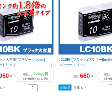
ック大容量)ブラザー[brother]
LC10BK(ブラック)ブラザー[broth
ートリッジ
ンクカートリッジ
74%お得
950
680
純正より
純正よ
円
税込
円
（参考価格：3,710 円）
（参考価
あり
在庫あり
当日出荷