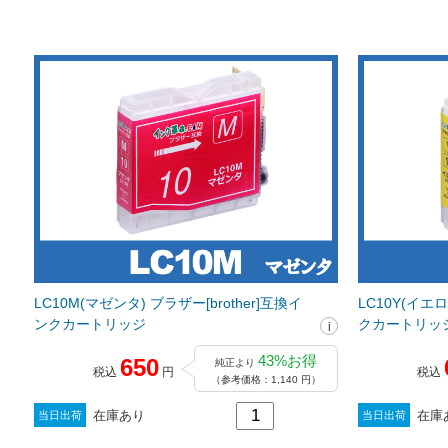
LC10M(マゼンタ) ブラザー[brother]互換イ
LC10Y(イエロ
ンクカートリッジ
クカートリッ
43%お得
650
純正より
税込
円
税込
（参考価格：1,140 円）
在庫あり
在庫
当日出荷
当日出荷