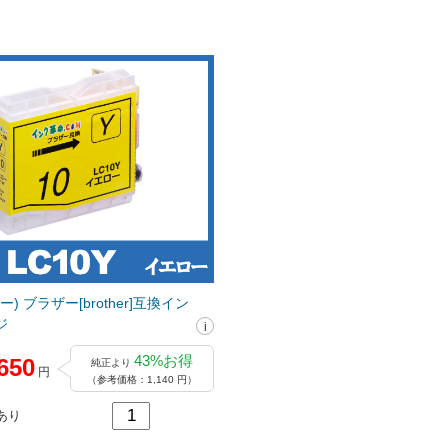
ー) ブラザー[brother]互換イン
ジ
43%お得
650
純正より
円
（参考価格：1,140 円）
あり