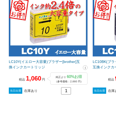
LC10Y(イエロー大容量)ブラザー[brother]互
LC10BK(ブラ
換インクカートリッジ
互換インクカ
60%お得
1,060
純正より
税込
円
税込
（参考価格：2,660 円）
在庫あり
在庫
当日出荷
当日出荷