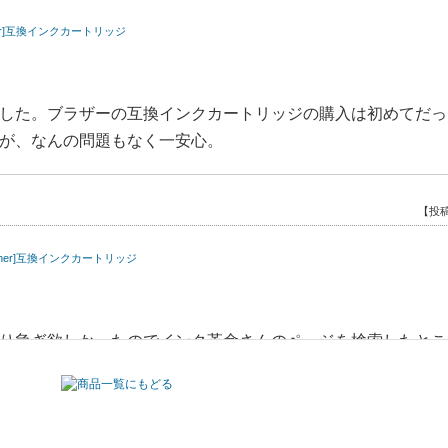
ther]互換インクカートリッジ
した。ブラザーの互換インクカートリッジの購入は初めてだっ
が、なんの問題もなく一安心。
【投稿
other]互換インクカートリッジ
り急ぎ欲しかったのでインク革命さんのページを検索したとこ
大容量インクを見つけて思わず購入しました。