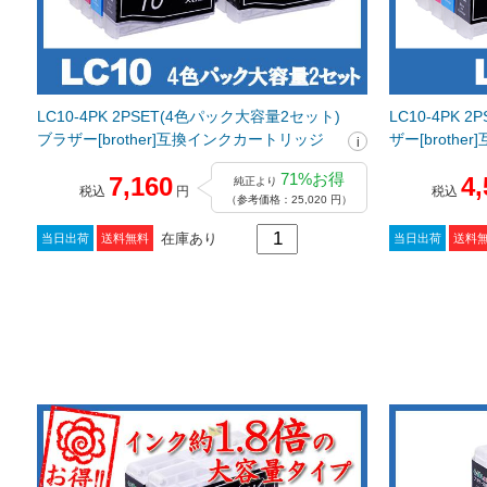
LC10-4PK 2PSET(4色パック大容量2セット)
LC10-4PK 
ブラザー[brother]互換インクカートリッジ
ザー[broth
71%お得
7,160
4,
純正より
税込
円
税込
（参考価格：25,020 円）
在庫あり
当日出荷
送料無料
当日出荷
送料