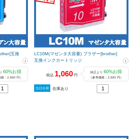
ther]互換
LC10M(マゼンタ大容量) ブラザー[brother]
互換インクカートリッジ
60%お得
60%お得
1,060
り
純正より
税込
円
格：2,660 円）
（参考価格：2,660 円）
在庫あり
当日出荷