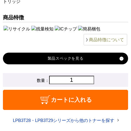
トリッジ
商品特徴
商品特徴について
製品スペック
対応
数量：
エプソン
メーカー
対応
LPB3T28 ブラック
カートに入れる
純正型番
商品コード
LPB3T28_kt
LPB3T28・LPB3T29シリーズから他のトナーを探す
税込価格
20,800 円