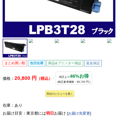
まとめ買い割
当日出荷
商品&プリンター保証
返金保証
46%お得
20,800 円
純正より
価格：
（税込）
(純正参考価格：38,720 円 )
商品のレビューを書く
在庫：あり
お届け目安：東京都には
明日
お届け
[
お届け先変更
]