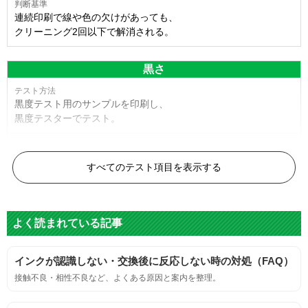
連続印刷で線や色の欠けがあっても、
クリーニング2回以下で解消される。
黒さ
黒度テスト用のサンプルを印刷し、
黒度テスターでテスト。
黒度の技術基準に適合する。
すべてのテスト項目を表示する
色
よく読まれている記事
標準カラーサンプルを印刷する。
インクが認識しない・交換後に反応しない時の対処（FAQ）
鮮やか、リアル、彩度、シャープなど、
接触不良・相性不良など、よくある原因と案内を整理。
標準カラ―サンプルと比べて大きな違いがないこと。