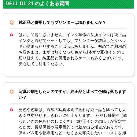
メーカー
DELL DL-21 のよくある質問
DELL-V515W
Dell-X769N 大
Dell-X768N大容
DELL-V715W
対応
容量カラーイン
量ブラックイン
純正品と併用してもプリンターは壊れませんか？
純正型番
ク (ｼﾘｰｽﾞ24)
ク (ｼﾘｰｽﾞ24)
はい、問題ございません。インク革命の互換インクは純正品
カテゴリ
DL-21シリーズ
インクと混ぜてセットしても、プリンターが故障したりヘッ
ドが詰まったりすることはほぼありません。初めてご利用の
カラー
3色カラー
ブラック
お客さまは、まずは無くなった色から1本ずつ互換インクに
切り替えて、純正品と併用されるケースも多くございます。
顔料・染料
染料
安心してご利用ください。
ICチップ
あり
製品タイプ
互換インク
写真印刷をしたいのですが、純正品と比べて色味は落ちます
か？
発色や色味は、通常の写真印刷であれば純正品と比べても大
きく見劣りせず、きれいに仕上がります。 ただし耐光性（飾
ったときの色あせのしにくさ）は純正インクのほうが安定す
るため、長期保管や展示目的では差が出る場合があります。
アルバム用や配布用など「たくさん印刷したい・コストを抑