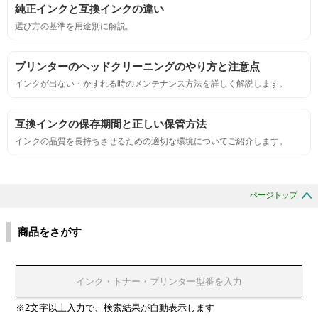
純正インクと互換インクの違い
におい
選び方の基準を用途別に解説。
サンプルシートを印刷し、直接においを嗅ぐ。
プリンターのヘッドクリーニングのやり方と注意点
インクが出ない・かすれる時のメンテナンス方法を詳しく解説します。
刺激的なにおいがしないこと。
互換インクの保存期間と正しい保管方法
互換性
インクの品質を長持ちさせるための適切な環境についてご紹介します。
互換性テスト用のサンプルを印刷する。
ページトップ
色の重なりの境界が明確で、
色同士のにじみがないこと。
商品をさがす
浸透性
浸透性テスト用のサンプルを印刷する。
※2文字以上入力で、検索結果が自動表示します