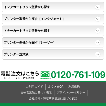
インクカートリッジ型番から探す
任意の色を背景として使用し、
背景と違う色で8号サイズのArialフォントで
プリンター型番から探す［インクジェット］
鮮明に印刷できること。
トナーカートリッジ型番から探す
速乾性
プリンター型番から探す［レーザー］
互換性テストサンプルを5ページ連続印刷する。
プリンター洗浄液
前のページのインクが
次のページの裏面に染み込まない。
飛び散り
ご利用ガイド
よくあるQA
利用規約
標準カラーサンプル /
互換性テストサンプルを印刷する。
古物営業法に基づく表示
プライバシーポリシー
会社情報・特定商取引法に基づく表記