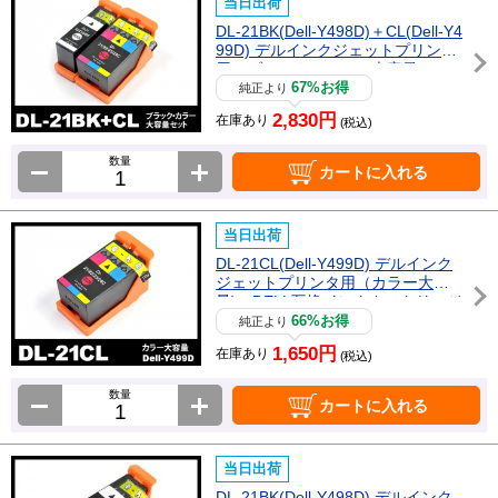
当日出荷
DL-21BK(Dell-Y498D)＋CL(Dell-Y4
99D) デルインクジェットプリンタ
用（ブラック・カラー大容量) DE
LL互換インクカートリッジ
67%お得
純正より
2,830円
在庫あり
(税込)
数量
カートに入れる
当日出荷
DL-21CL(Dell-Y499D) デルインク
ジェットプリンタ用（カラー大容
量) DELL互換インクカートリッジ
66%お得
純正より
1,650円
在庫あり
(税込)
数量
カートに入れる
当日出荷
DL-21BK(Dell-Y498D) デルインク