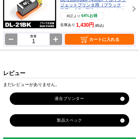
ジェットプリンタ用（ブラック大
容量) DELL互換インクカートリッ
ジ
64%お得
純正より
1,430円
在庫あり
(税込)
数量
カートに入れる
レビュー
まだレビューがありません。
適合プリンター
DELL-P513W
製品スペック
DELL-P713W
DELL-V313
対応
DELL
DELL-V313W