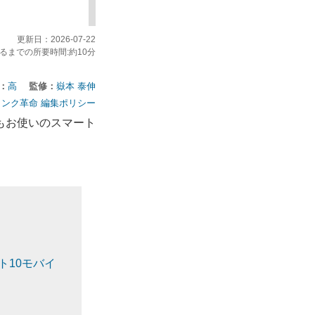
更新日：
2026-07-22
るまでの所要時間:約10分
：
高
監修：
嶽本 泰伸
インク革命 編集ポリシー
もお使いのスマート
ト10モバイ