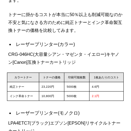
ます。
トナーに掛かるコストが本当に50％以上も削減可能なのか
不安と気になさる方のために純正トナーとインク革命製互
換トナーの価格を比較してみます。
レーザープリンター(カラー)
CRG-046HC(大容量シアン・マゼンタ・イエロー)キヤノ
ン[Canon]互換トナーカートリッジ
カラートナー
トナーの価格
印刷可能枚数
1枚あたりのコスト
純正トナー
23,220円
5000枚
4.6円
インク革命トナー
10,800円
5000枚
2.1円
レーザープリンター(モノクロ)
LPA4ETC7(ブラック)エプソン[EPSON]リサイクルトナー
カートリッジ