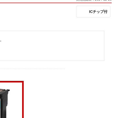
ICチップ付
す。