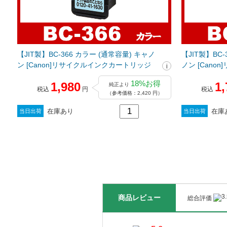
【JIT製】BC-366 カラー (通常容量) キャノ
【JIT製】BC
ン [Canon]リサイクルインクカートリッジ
ノン [Can
18%お得
1,980
1,
純正より
税込
円
税込
（参考価格：2,420 円）
在庫あり
在庫
当日出荷
当日出荷
商品レビュー
総合評価