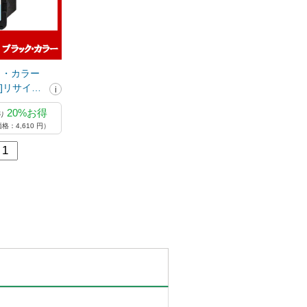
ック・カラー
n]リサイク
20%お得
り
格：4,610 円）