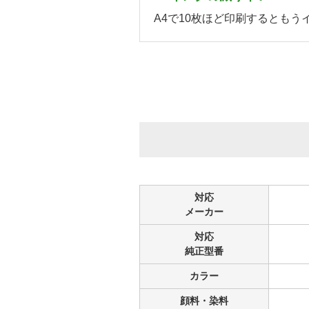
A4で10枚ほど印刷するとも
対応
メーカー
対応
純正型番
カラー
顔料・染料