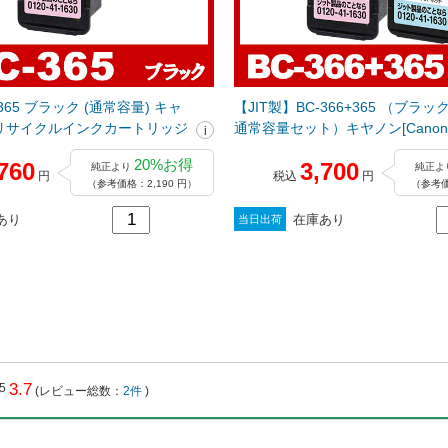
-365 ブラック (通常容量) キャ
【JIT製】BC-366+365 （ブラ
on]リサイクルインクカートリッジ
通常容量セット）キヤノン[Cano
ルインクカートリッジ
20%お得
760
3,700
純正より
純正よ
円
税込
円
（参考価格：2,190 円）
（参考価
あり
在庫あり
当日出荷
3.7
(レビュー総数：
2件
)