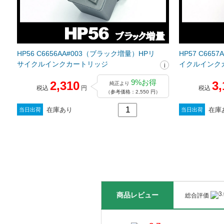
HP56 C6656AA#003（ブラック増量）HPリ
HP57 C66
サイクルインクカートリッジ
イクルインク
9%お得
2,310
3,
純正より
税込
円
税込
（参考価格：2,550 円）
在庫あり
在庫
当日出荷
当日出荷
商品レビュー
総合評価