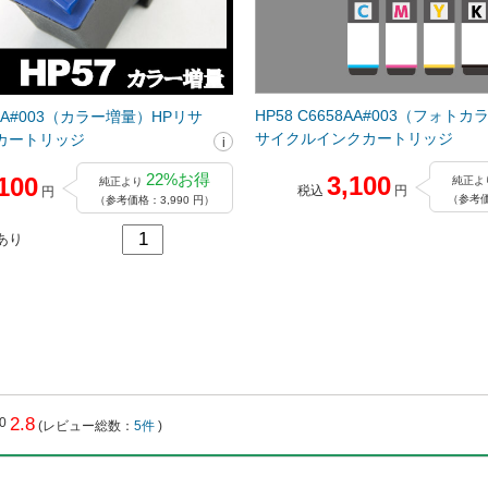
HP58 C6658AA#003（フォト
57AA#003（カラー増量）HPリサ
サイクルインクカートリッジ
カートリッジ
22%お得
3,100
100
純正よ
純正より
税込
円
円
（参考価
（参考価格：3,990 円）
あり
2.8
(レビュー総数：
5件
)