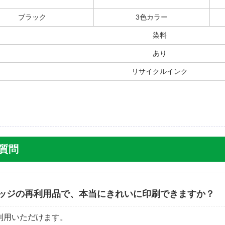
たら普通に印刷できたので、プリンターのせいではないです。
リサイクル品は信用できないのか ...
[続きを読む]
ブラック
3色カラー
染料
【投稿
あり
リサイクルインク
増量）HPリサイクルインクカートリッジ
る質問
ッジの再利用品で、本当にきれいに印刷できますか？
利用いただけます。