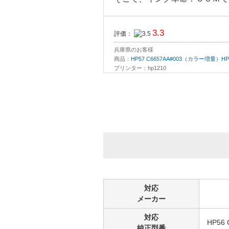
3.3
評価：
兵庫県のお客様
商品：
HP57 C6657AA#003（カラー増
プリンター：hp1210
2回目の注文でした
純製品よりとてもリーズナブル
違いも特に問題ありません
1.3
評価：
東京都のお客様
商品：
HP57 C6657AA#003（カラー増
プリンター：hp psc1350
対応
メーカー
初めての注文でした
付け替えてすぐから、カスレや
対応
HP56
純正型番