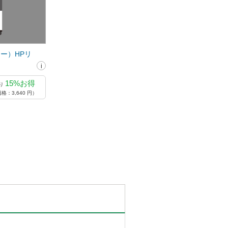
カラー）HPリ
15%お得
り
格：3,640 円）