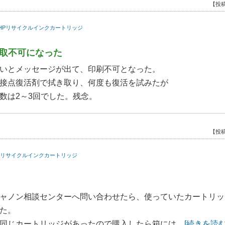
【投稿
増量）HPリサイクルインクカートリッジ
読取不可になった
いとメッセージが出て、印刷不可となった。
接点復活剤で拭き取り、何度も復活を試みたが
数は2～3回でした。残念。
【投稿
量）HPリサイクルインクカートリッジ
ャノン相談センターへ問い合わせたら、使っていたカートリッ
た。
じカートリッジがあったので購入したら箱には ...
[続きを読む