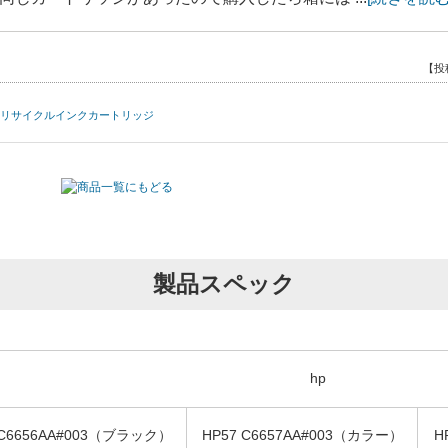
【投
量）HPリサイクルインクカートリッジ
です
製品スペック
【投稿
量）HPリサイクルインクカートリッジ
hp
色むらがあり、とても使えない状態でした。
 C6656AA#003（ブラック）
HP57 C6657AA#003（カラー）
H