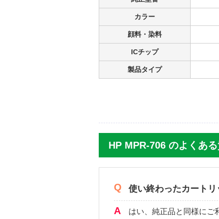
すぐに純正品を買って付け替え
安く買えて喜んでいたのですが、
カラー
顔料・染料
3.0
評価：
ICチップ
福島県のお客様
製品タイプ
商品：
HP56 C6656AA#003（ブラック
プリンター：hp psc 1210
hpインクジェット
早い対応が良い
HP MPR-706 のよくあ
使い終わったカートリ
はい、純正品と同様にご