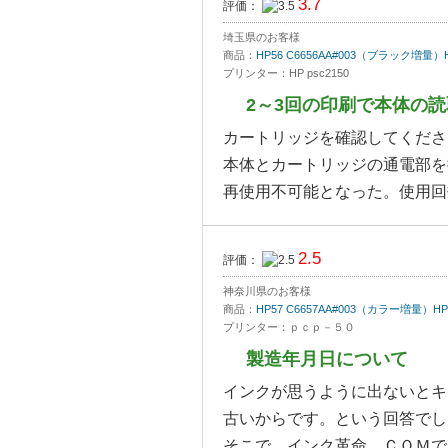
3.7
評価：
埼玉県のお客様
商品：
HP56 C6656AA#003（ブラック
プリンター：HP psc2150
2～3回の印刷で本体の
カートリッジを確認してくださ
本体とカートリッジの通電部を
再使用不可能となった。使用回
2.5
評価：
神奈川県のお客様
商品：
HP57 C6657AA#003（カラー増
プリンター：ｐｃｐ－５０
製造年月日について
インクが思うように出ないとキ
古いからです。という回答でし
そこで、インク革命．ＣＯＭで同