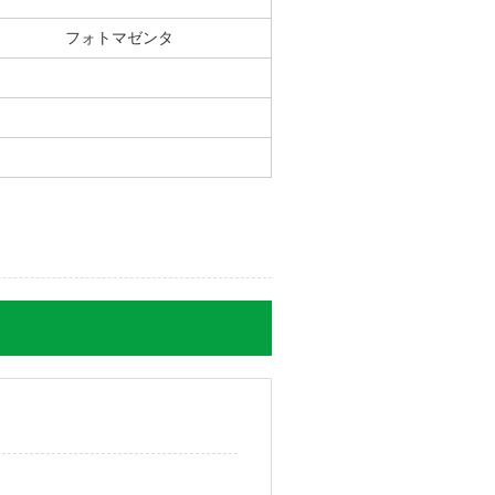
フォトマゼンタ
日】2013年07月14日
【ご注文回数】 初回