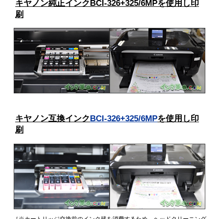
キヤノン純正インクBCI-326+325/6MPを使用し印
刷
キヤノン互換インク
BCI-326+325/6MP
を使用し印
刷
［※カートリッジ交換前のインク残を消費するため、ヘッドクリーニング