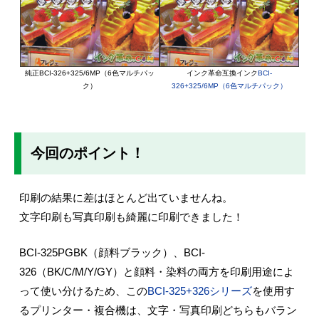
純正BCI-326+325/6MP（6色マルチパッ
インク革命互換インク
BCI-
ク）
326+325/6MP（6色マルチパック）
今回のポイント！
印刷の結果に差はほとんど出ていませんね。
文字印刷も写真印刷も綺麗に印刷できました！
BCI-325PGBK（顔料ブラック）、BCI-
326（BK/C/M/Y/GY）と顔料・染料の両方を印刷用途によ
って使い分けるため、この
BCI-325+326シリーズ
を使用す
るプリンター・複合機は、文字・写真印刷どちらもバラン