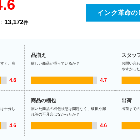
4.6
インク革命の
13,172
：
件
品揃え
スタッ
やすく、商
欲しい商品が揃っているか？
お問い合
やすかっ
4.6
4.7
商品の梱包
出荷
制は十分し
届いた商品の梱包状態は問題なく、破損や漏
出荷まで
れ等の不具合はなかったか？
4.6
4.6