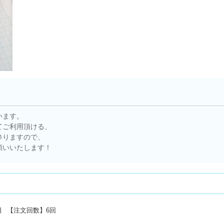
います。
てご利用頂ける、
参りますので、
願いいたします！
日
【注文回数】
6回