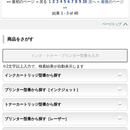
«« 最初のページ
« 戻る
1
2
3
4
5
6
7
8
9
10
次へ »
最後のページ
»»
結果 1 - 3 of 48
ページトップ
商品をさがす
※2文字以上入力で、検索結果が自動表示します
インクカートリッジ型番から探す
プリンター型番から探す［インクジェット］
トナーカートリッジ型番から探す
プリンター型番から探す［レーザー］