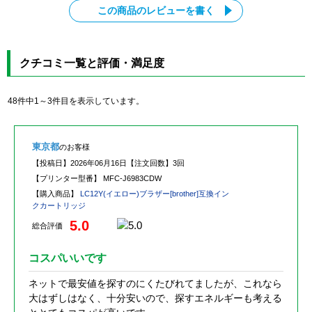
この商品のレビューを書く
クチコミ一覧と評価・満足度
48件中1～3件目を表示しています。
東京都
のお客様
【投稿日】
2026年06月16日
【注文回数】
3回
【プリンター型番】
MFC-J6983CDW
【購入商品】
LC12Y(イエロー)ブラザー[brother]互換イン
クカートリッジ
5.0
総合評価
コスパいいです
ネットで最安値を探すのにくたびれてましたが、これなら
大はずしはなく、十分安いので、探すエネルギーも考える