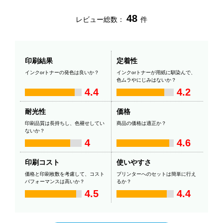
48
レビュー総数：
件
印刷結果
定着性
インクorトナーの発色は良いか？
インクorトナーが用紙に馴染んで、
色ムラやにじみはないか？
4.4
4.2
耐光性
価格
印刷品質は長持ちし、色褪せしてい
商品の価格は適正か？
ないか？
4
4.6
印刷コスト
使いやすさ
価格と印刷枚数を考慮して、コスト
プリンターへのセットは簡単に行え
パフォーマンスは高いか？
るか？
4.5
4.4