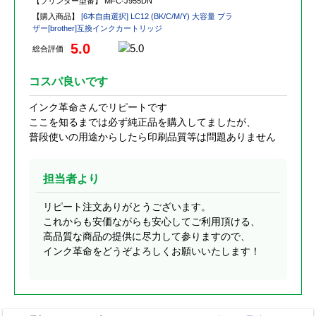
【プリンター型番】
MFC-J955DN
【購入商品】
[6本自由選択] LC12 (BK/C/M/Y) 大容量 ブラ
ザー[brother]互換インクカートリッジ
5.0
総合評価
コスパ良いです
インク革命さんでリピートです
ここを知るまでは必ず純正品を購入してましたが、
普段使いの用途からしたら印刷品質等は問題ありません
担当者より
リピート注文ありがとうございます。
これからも安価ながらも安心してご利用頂ける、
高品質な商品の提供に尽力して参りますので、
インク革命をどうぞよろしくお願いいたします！