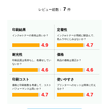
7
レビュー総数：
件
印刷結果
定着性
インクorトナーの発色は良いか？
インクorトナーが用紙に馴染んで、
色ムラやにじみはないか？
4.9
4.7
耐光性
価格
印刷品質は長持ちし、色褪せしてい
商品の価格は適正か？
ないか？
4.6
4.6
印刷コスト
使いやすさ
価格と印刷枚数を考慮して、コスト
プリンターへのセットは簡単に行え
パフォーマンスは高いか？
るか？
4.7
4.7