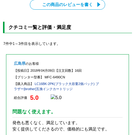
この商品のレビューを書く
クチコミ一覧と評価・満足度
7件中1～3件目を表示しています。
広島県
のお客様
【投稿日】
2018年04月09日
【注文回数】
16回
【プリンター型番】
MFC-6490CN
【購入商品】
LC16BK-2PK(ブラック大容量2個パック) ブ
ラザー[brother]互換インクカートリッジ
5.0
総合評価
問題なく使えます。
発色も悪くなく、満足しています。
安く提供してくださるので、価格的にも満足です。