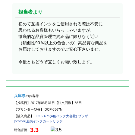
担当者より
初めて互換インクをご使用される際は不安に
思われるお客様もいらっしゃいますが、
徹底的な品質管理で純正品に限りなく近い
（類似性90％以上の色合いの）高品質な商品を
お届けしておりますのでご安心下さいませ。
今後ともどうぞ宜しくお願い致します。
兵庫県
のお客様
【投稿日】
2017年03月31日
【注文回数】
86回
【プリンター型番】
DCP-J567N
【購入商品】
LC16-4PK(4色パック大容量) ブラザー
[brother]互換インクカートリッジ
3.3
総合評価