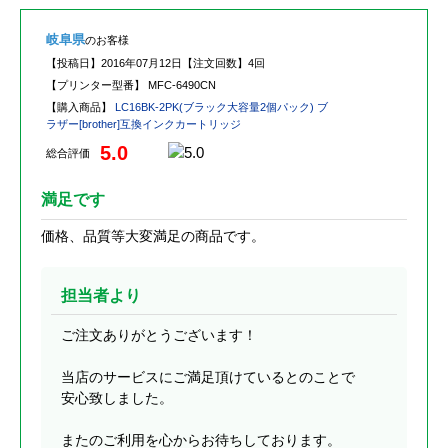
岐阜県
のお客様
【投稿日】
2016年07月12日
【注文回数】
4回
【プリンター型番】
MFC-6490CN
【購入商品】
LC16BK-2PK(ブラック大容量2個パック) ブ
ラザー[brother]互換インクカートリッジ
5.0
総合評価
満足です
価格、品質等大変満足の商品です。
担当者より
ご注文ありがとうございます！
当店のサービスにご満足頂けているとのことで
安心致しました。
またのご利用を心からお待ちしております。