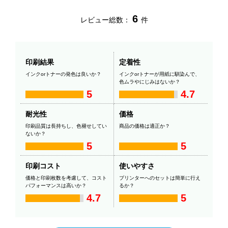
6
レビュー総数：
件
印刷結果
定着性
インクorトナーの発色は良いか？
インクorトナーが用紙に馴染んで、
色ムラやにじみはないか？
5
4.7
耐光性
価格
印刷品質は長持ちし、色褪せしてい
商品の価格は適正か？
ないか？
5
5
印刷コスト
使いやすさ
価格と印刷枚数を考慮して、コスト
プリンターへのセットは簡単に行え
パフォーマンスは高いか？
るか？
4.7
5