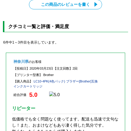
この商品のレビューを書く
クチコミ一覧と評価・満足度
6件中1～3件目を表示しています。
神奈川県
のお客様
【投稿日】
2020年03月23日
【注文回数】
2回
【プリンター型番】
Brother
【購入商品】
LC10-4PK(4色パック) ブラザー[Brother]互換
インクカートリッジ
5.0
総合評価
リピーター
低価格でも全く問題なく使ってます。配送も迅速で文句な
し！また、おまけなどもあり凄く得した気分です。