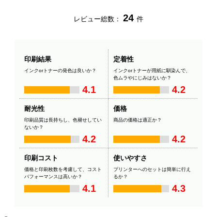
24
レビュー総数：
件
印刷結果
定着性
インクorトナーの発色は良いか？
インクorトナーが用紙に馴染んで、
色ムラやにじみはないか？
4.1
4.2
耐光性
価格
印刷品質は長持ちし、色褪せしてい
商品の価格は適正か？
ないか？
4.2
4.2
印刷コスト
使いやすさ
価格と印刷枚数を考慮して、コスト
プリンターへのセットは簡単に行え
パフォーマンスは高いか？
るか？
4.1
4.3