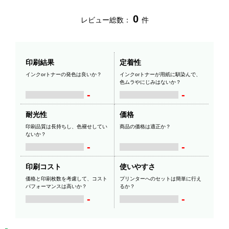
0
レビュー総数：
件
印刷結果
定着性
インクorトナーの発色は良いか？
インクorトナーが用紙に馴染んで、
色ムラやにじみはないか？
-
-
耐光性
価格
印刷品質は長持ちし、色褪せしてい
商品の価格は適正か？
ないか？
-
-
印刷コスト
使いやすさ
価格と印刷枚数を考慮して、コスト
プリンターへのセットは簡単に行え
パフォーマンスは高いか？
るか？
-
-