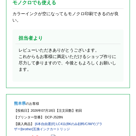
モノクロでも使える
カラーインクが空になってもモノクロ印刷できるのが良
い。
担当者より
レビューいただきありがとうございます。
これからもお客様に満足いただけるショップ作りに
尽力して参りますので、今後ともよろしくお願いし
ます。
熊本県
のお客様
【投稿日】
2026年07月18日
【注文回数】
初回
【プリンター型番】
DCP-J528N
【購入商品】
[6本自由選択] LC411(BKのみ顔料/C/M/Y)ブラ
ザー[brother]互換インクカートリッジ