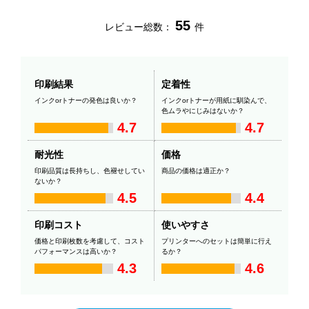
55
レビュー総数：
件
印刷結果
定着性
インクorトナーの発色は良いか？
インクorトナーが用紙に馴染んで、
色ムラやにじみはないか？
4.7
4.7
耐光性
価格
印刷品質は長持ちし、色褪せしてい
商品の価格は適正か？
ないか？
4.5
4.4
印刷コスト
使いやすさ
価格と印刷枚数を考慮して、コスト
プリンターへのセットは簡単に行え
パフォーマンスは高いか？
るか？
4.3
4.6