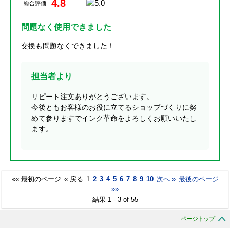
4.8
総合評価
問題なく使用できました
交換も問題なくできました！
担当者より
リピート注文ありがとうございます。
今後ともお客様のお役に立てるショップづくりに努
めて参りますでインク革命をよろしくお願いいたし
ます。
«« 最初のページ
« 戻る
1
2
3
4
5
6
7
8
9
10
次へ »
最後のページ
»»
結果 1 - 3 of 55
ページトップ