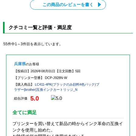
この商品のレビューを書く
クチコミ一覧と評価・満足度
55件中1～3件目を表示しています。
兵庫県
のお客様
【投稿日】
2026年08月01日
【注文回数】
5回
【プリンター型番】
DCP-J928N-W
【購入商品】
LC411-4PK(ブラックのみ顔料4色パック)ブ
ラザー[brother]互換インクカートリッジ_N
5.0
総合評価
全てに満足
プリンターを買い替えて新品の時からインク革命の互換イ
ンクを使用し始めた。