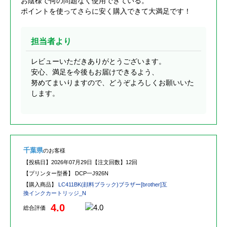
お陰様で何の問題なく使用できている。
ポイントを使ってさらに安く購入できて大満足です！
担当者より
レビューいただきありがとうございます。
安心、満足を今後もお届けできるよう、
努めてまいりますので、どうぞよろしくお願いいた
します。
千葉県
のお客様
【投稿日】
2026年07月29日
【注文回数】
12回
【プリンター型番】
DCP一J926N
【購入商品】
LC411BK(顔料ブラック)ブラザー[brother]互
換インクカートリッジ_N
4.0
総合評価