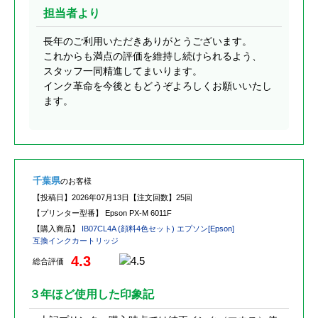
担当者より
長年のご利用いただきありがとうございます。
これからも満点の評価を維持し続けられるよう、
スタッフ一同精進してまいります。
インク革命を今後ともどうぞよろしくお願いいたし
ます。
千葉県
のお客様
【投稿日】
2026年07月13日
【注文回数】
25回
【プリンター型番】
Epson PX-M 6011F
【購入商品】
IB07CL4A (顔料4色セット) エプソン[Epson]
互換インクカートリッジ
4.3
総合評価
３年ほど使用した印象記