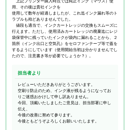
上記プリンター購入時点では純正インク（マウス）使
用、その後は貴社インクを
使用して数年が経過しましたが、これ迄インク漏れ等のト
ラブルも殆どありませんでした。
値段も適当で、インクカートレッジの交換もスムーズに
行えます。ただし、使用済みカートレッジの廃棄迄にレジ
袋保管中に残っていたインクが袋内に漏れることから、２
箇所（インク出口と空気孔）をセロファンテープ等で蓋を
するようにしています（使用開始当初は分かりませんでし
たので、注意書き等が必要でしょうか？）。
担当者より
レビューいただきありがとうございます。
空刷り防止のため、インク液が残るようになってお
りご迷惑おかけして申し訳ありません。
今回、頂戴いたしましたご意見は、担当部署に申し
伝え、
今後の改善に努めて参ります。
今後ともどうぞよろしくお願いいたします。