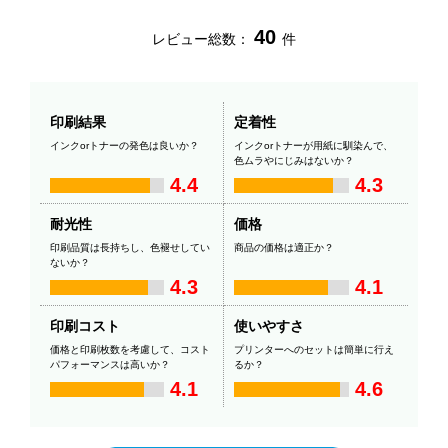
40
レビュー総数：
件
印刷結果
定着性
インクorトナーの発色は良いか？
インクorトナーが用紙に馴染んで、
色ムラやにじみはないか？
4.4
4.3
耐光性
価格
印刷品質は長持ちし、色褪せしてい
商品の価格は適正か？
ないか？
4.3
4.1
印刷コスト
使いやすさ
価格と印刷枚数を考慮して、コスト
プリンターへのセットは簡単に行え
パフォーマンスは高いか？
るか？
4.1
4.6