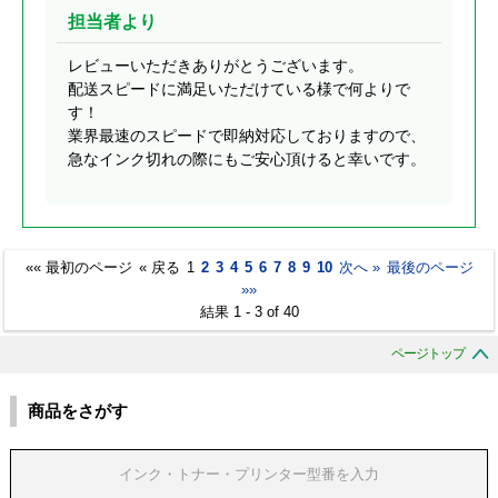
担当者より
レビューいただきありがとうございます。
配送スピードに満足いただけている様で何よりで
す！
業界最速のスピードで即納対応しておりますので、
急なインク切れの際にもご安心頂けると幸いです。
«« 最初のページ
« 戻る
1
2
3
4
5
6
7
8
9
10
次へ »
最後のページ
»»
結果 1 - 3 of 40
ページトップ
商品をさがす