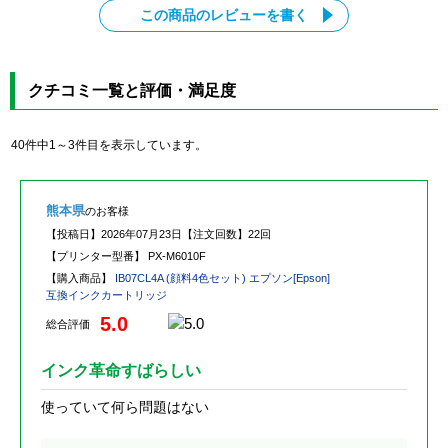
この商品のレビューを書く
クチコミ一覧と評価・満足度
40件中1～3件目を表示しています。
熊本県
のお客様
【投稿日】
2026年07月23日
【注文回数】
22回
【プリンター型番】
PX-M6010F
【購入商品】
IB07CL4A (顔料4色セット) エプソン[Epson]
互換インクカートリッジ
5.0
総合評価
インク革命すばらしい
使っていて何ら問題はない