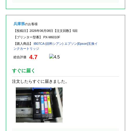
兵庫県
のお客様
【投稿日】
2026年06月08日
【注文回数】
5回
【プリンター型番】
PX-M6010F
【購入商品】
IB07CA (顔料シアン) エプソン[Epson]互換イ
ンクカートリッジ
4.7
総合評価
すぐに届く
注文したらすぐに届きました。