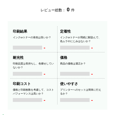
0
レビュー総数：
件
印刷結果
定着性
インクorトナーの発色は良いか？
インクorトナーが用紙に馴染んで、
色ムラやにじみはないか？
-
-
耐光性
価格
印刷品質は長持ちし、色褪せしてい
商品の価格は適正か？
ないか？
-
-
印刷コスト
使いやすさ
価格と印刷枚数を考慮して、コスト
プリンターへのセットは簡単に行え
パフォーマンスは高いか？
るか？
-
-