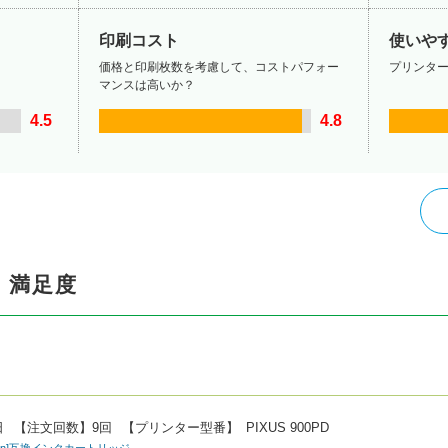
印刷コスト
使いや
価格と印刷枚数を考慮して、コストパフォー
プリンタ
マンスは高いか？
4.5
4.8
・満足度
。
日
【注文回数】
9回
【プリンター型番】
PIXUS 900PD