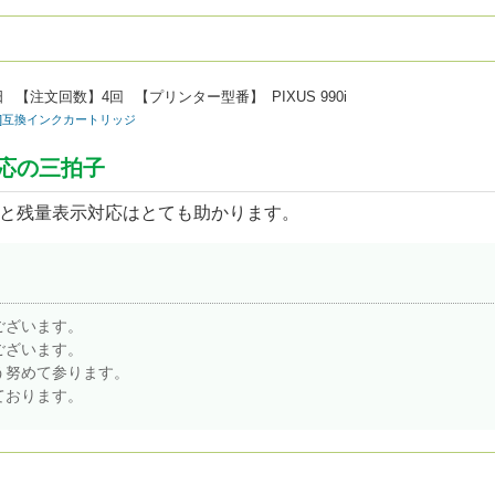
日
【注文回数】
4回
【プリンター型番】
PIXUS 990i
non]互換インクカートリッジ
応の三拍子
と残量表示対応はとても助かります。
ございます。
ございます。
う努めて参ります。
ております。