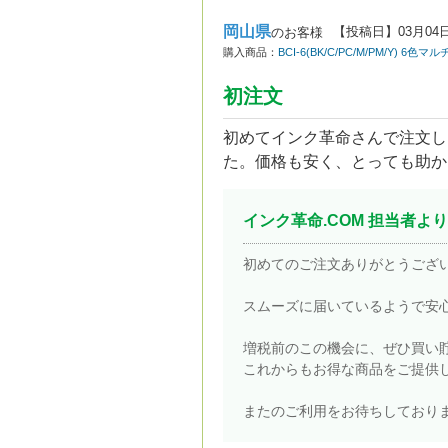
岡山県
【投稿日】
03月04
のお客様
購入商品：
BCI-6(BK/C/PC/M/PM/Y) 
初注文
初めてインク革命さんで注文し
た。価格も安く、とっても助か
インク革命.COM 担当者より
初めてのご注文ありがとうござ
スムーズに届いているようで安
増税前のこの機会に、ぜひ買い
これからもお得な商品をご提供
またのご利用をお待ちしており