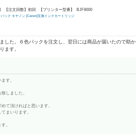
日
【注文回数】
初回
【プリンター型番】
BJF9000
6色マルチパック キヤノン [Canon]互換インクカートリッジ
ました。６色パックを注文し、翌日には商品が届いたので助か
ります。
います。
心致しました。
貯めて頂ければと思います。
してまいります。
ます。