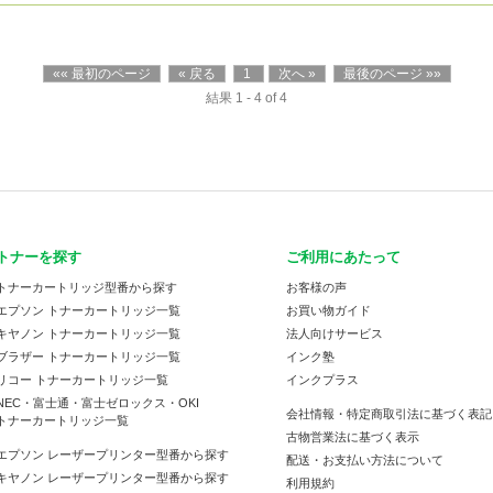
«« 最初のページ
« 戻る
1
次へ »
最後のページ »»
結果 1 - 4 of 4
トナーを探す
ご利用にあたって
トナーカートリッジ型番から探す
お客様の声
エプソン トナーカートリッジ一覧
お買い物ガイド
キヤノン トナーカートリッジ一覧
法人向けサービス
ブラザー トナーカートリッジ一覧
インク塾
リコー トナーカートリッジ一覧
インクプラス
NEC・富士通・富士ゼロックス・OKI
会社情報・特定商取引法に基づく表記
トナーカートリッジ一覧
古物営業法に基づく表示
エプソン レーザープリンター型番から探す
配送・お支払い方法について
キヤノン レーザープリンター型番から探す
利用規約