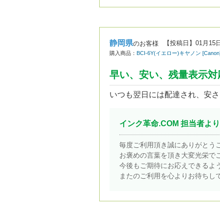
静岡県
【投稿日】
01月15
のお客様
購入商品：
BCI-6Y(イエロー)キヤノン [Ca
早い、安い、残量表示対
いつも翌日には配達され、安さ
インク革命.COM 担当者より
毎度ご利用頂き誠にありがとう
お褒めの言葉を頂き大変光栄で
今後もご期待にお応えできるよ
またのご利用を心よりお待ちし