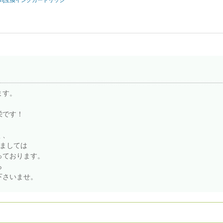
anon]互換インクカートリッジ
ます。
栄です！
く、
しましては
っております。
ら
下さいませ。