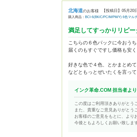
北海道
【投稿日】
05月20
のお客様
購入商品：
BCI-6(BK/C/PC/M/PM/Y) 
満足してすっかりリピー
こちらの６色パックに今おうち
届くのもすぐですし価格も安く
好きな色で４色、とかまとめて
などともっとぜいたくを言って
インク革命.COM 担当者より
この度はご利用頂きありがとう
また、貴重なご意見ありがとう
お客様のご意見をもとに、より
今後ともよろしくお願い致しま