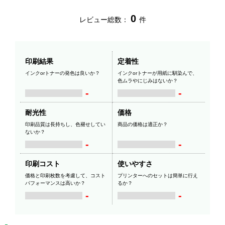
0
レビュー総数：
件
印刷結果
定着性
インクorトナーの発色は良いか？
インクorトナーが用紙に馴染んで、
色ムラやにじみはないか？
-
-
耐光性
価格
印刷品質は長持ちし、色褪せしてい
商品の価格は適正か？
ないか？
-
-
印刷コスト
使いやすさ
価格と印刷枚数を考慮して、コスト
プリンターへのセットは簡単に行え
パフォーマンスは高いか？
るか？
-
-