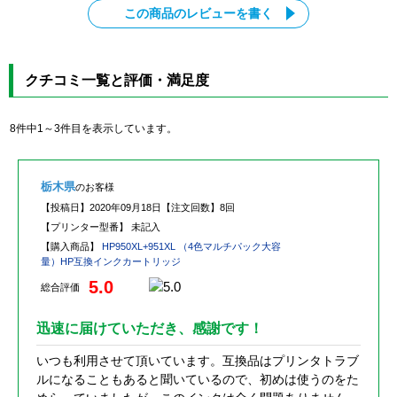
この商品のレビューを書く
クチコミ一覧と評価・満足度
8件中1～3件目を表示しています。
栃木県
のお客様
【投稿日】
2020年09月18日
【注文回数】
8回
【プリンター型番】
未記入
【購入商品】
HP950XL+951XL （4色マルチパック大容
量）HP互換インクカートリッジ
5.0
総合評価
迅速に届けていただき、感謝です！
いつも利用させて頂いています。互換品はプリンタトラブ
ルになることもあると聞いているので、初めは使うのをた