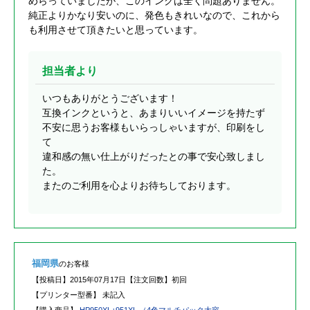
めらっていましたが、このインクは全く問題ありません。
純正よりかなり安いのに、発色もきれいなので、これから
も利用させて頂きたいと思っています。
担当者より
いつもありがとうございます！
互換インクというと、あまりいいイメージを持たず
不安に思うお客様もいらっしゃいますが、印刷をし
て
違和感の無い仕上がりだったとの事で安心致しまし
た。
またのご利用を心よりお待ちしております。
福岡県
のお客様
【投稿日】
2015年07月17日
【注文回数】
初回
【プリンター型番】
未記入
【購入商品】
HP950XL+951XL （4色マルチパック大容