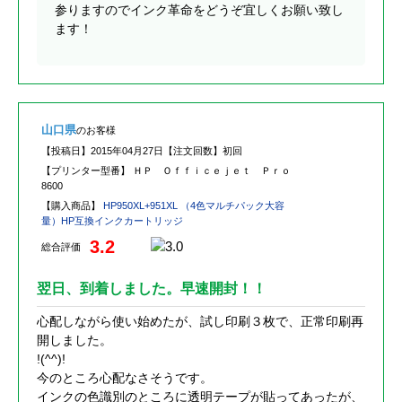
参りますのでインク革命をどうぞ宜しくお願い致し
ます！
山口県
のお客様
【投稿日】
2015年04月27日
【注文回数】
初回
【プリンター型番】
ＨＰ Ｏｆｆｉｃｅｊｅｔ Ｐｒｏ
8600
【購入商品】
HP950XL+951XL （4色マルチパック大容
量）HP互換インクカートリッジ
3.2
総合評価
翌日、到着しました。早速開封！！
心配しながら使い始めたが、試し印刷３枚で、正常印刷再
開しました。
!(^^)!
今のところ心配なさそうです。
インクの色識別のところに透明テープが貼ってあったが、