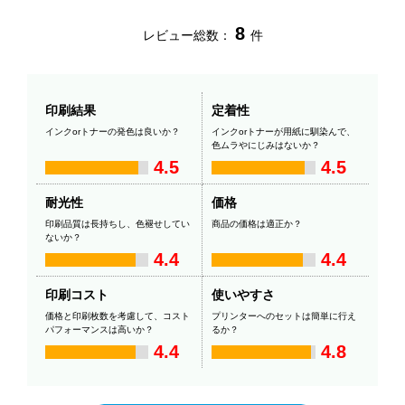
8
レビュー総数：
件
印刷結果
定着性
インクorトナーの発色は良いか？
インクorトナーが用紙に馴染んで、
色ムラやにじみはないか？
4.5
4.5
耐光性
価格
印刷品質は長持ちし、色褪せしてい
商品の価格は適正か？
ないか？
4.4
4.4
印刷コスト
使いやすさ
価格と印刷枚数を考慮して、コスト
プリンターへのセットは簡単に行え
パフォーマンスは高いか？
るか？
4.4
4.8