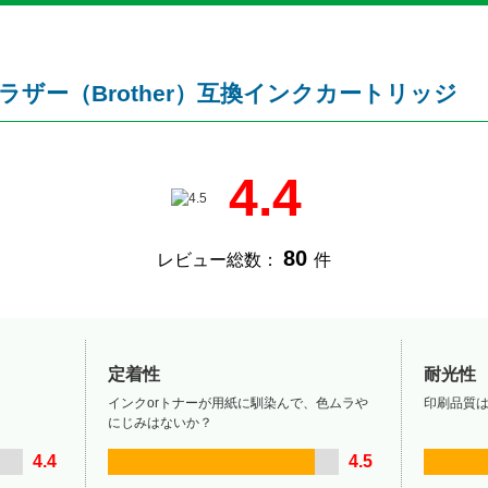
ブラザー（Brother）互換インクカートリッジ
4.4
80
レビュー総数：
件
定着性
耐光性
インクorトナーが用紙に馴染んで、色ムラや
印刷品質
にじみはないか？
4.4
4.5