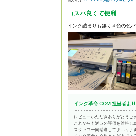
購入商品：
LC3111-4PK(4色パック×2)ブラ
コスパ良くて便利
インク詰まりも無く４色の色バ
インク革命.COM 担当者より
レビューいただきありがとうご
これからも満点の評価を維持し
スタッフ一同精進してまいりま
インク革命を今後ともどうぞよ