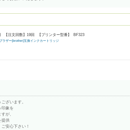
日
【注文回数】
19回
【プリンター型番】
BF323
/Y) ブラザー[brother]互換インクカートリッジ
うございます。
う印象を
ますが、
を提供
、ご安心下さい！