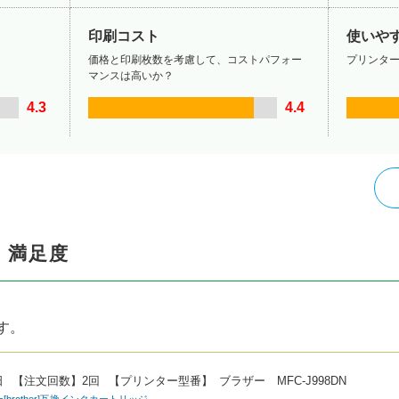
印刷コスト
使いや
価格と印刷枚数を考慮して、コストパフォー
プリンタ
マンスは高いか？
4.3
4.4
・満足度
す。
日
【注文回数】
2回
【プリンター型番】
ブラザー MFC-J998DN