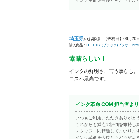
埼玉県
【投稿日】
06月20
のお客様
購入商品：
LC3111BK(ブラック)ブラザー[b
素晴らしい！
インクの鮮明さ、言う事なし。
コスパ最高です。
インク革命.COM 担当者より
いつもご利用いただきありがと
これからも満点の評価を維持し
スタッフ一同精進してまいりま
インク革命を今後ともどうぞよ