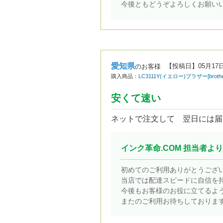
今後ともどうぞよろしくお願い
愛知県
【投稿日】
05月17
のお客様
購入商品：
LC3111Y(イエロー)ブラザー[br
安くて速い
ネットで注文して 翌日には届
インク革命.COM 担当者より
初めてのご利用ありがとうござ
当店では配達スピードに自信を
今後もお客様のお役に立てるよ
またのご利用お待ちしておりま