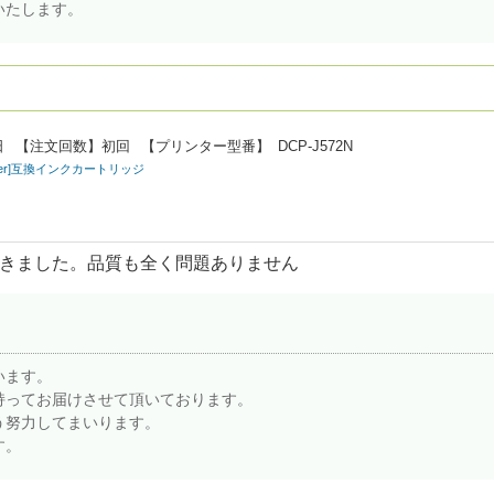
いたします。
日
【注文回数】
初回
【プリンター型番】
DCP-J572N
other]互換インクカートリッジ
きました。品質も全く問題ありません
います。
持ってお届けさせて頂いております。
う努力してまいります。
す。