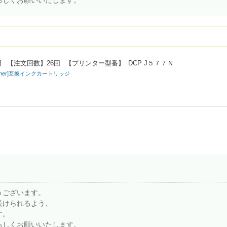
日
【注文回数】
26回
【プリンター型番】
DCP J５７７Ｎ
rother]互換インクカートリッジ
うございます。
続けられるよう、
す。
ろしくお願いいたします。