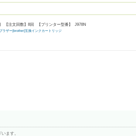
日
【注文回数】
8回
【プリンター型番】
J978N
/Y) ブラザー[brother]互換インクカートリッジ
ざいます。