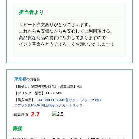
担当者より
リピート注文ありがとうございます。
これからも安価ながらも安心してご利用頂ける、
高品質な商品の提供に尽力して参りますので、
インク革命をどうぞよろしくお願いいたします！
東京都
のお客様
【投稿日】
2026年06月27日
【注文回数】
4回
【プリンター型番】
EP-807AW
【購入商品】
IC6CL80LEDBKK(6色セット+ブラック1個)
エプソン[EPSON]用互換インクカートリッジ
2.7
総合評価
廉価