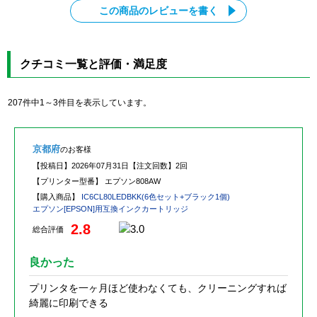
この商品のレビューを書く
クチコミ一覧と評価・満足度
207件中1～3件目を表示しています。
京都府
のお客様
【投稿日】
2026年07月31日
【注文回数】
2回
【プリンター型番】
エプソン808AW
【購入商品】
IC6CL80LEDBKK(6色セット+ブラック1個)
エプソン[EPSON]用互換インクカートリッジ
2.8
総合評価
良かった
プリンタを一ヶ月ほど使わなくても、クリーニングすれば
綺麗に印刷できる