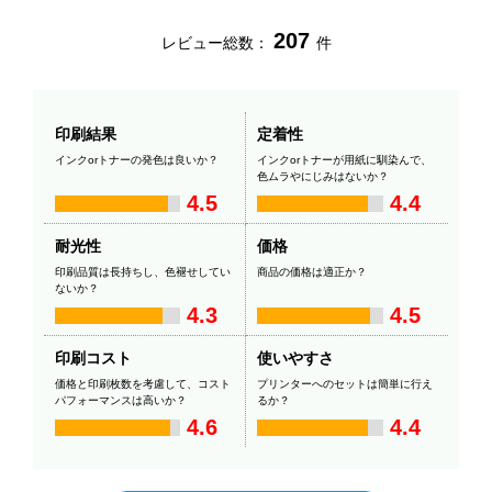
207
レビュー総数：
件
印刷結果
定着性
インクorトナーの発色は良いか？
インクorトナーが用紙に馴染んで、
色ムラやにじみはないか？
4.5
4.4
耐光性
価格
印刷品質は長持ちし、色褪せしてい
商品の価格は適正か？
ないか？
4.3
4.5
印刷コスト
使いやすさ
価格と印刷枚数を考慮して、コスト
プリンターへのセットは簡単に行え
パフォーマンスは高いか？
るか？
4.6
4.4